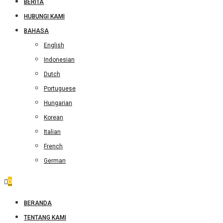
BERITA
HUBUNGI KAMI
BAHASA
English
Indonesian
Dutch
Portuguese
Hungarian
Korean
Italian
French
German
0
BERANDA
TENTANG KAMI