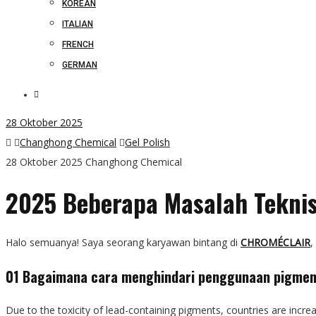
KOREAN
ITALIAN
FRENCH
GERMAN
28
Oktober 2025
Changhong Chemical
Gel Polish
28 Oktober 2025
Changhong Chemical
2025
Beberapa Masalah Tekni
Halo semuanya! Saya seorang karyawan bintang di
CHROMÉCLAIR
,
01 Bagaimana cara menghindari penggunaan pigmen 
Due to the toxicity of lead-containing pigments, countries are incre