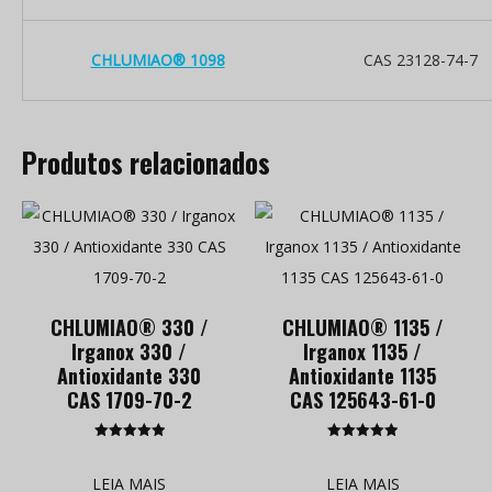
CHLUMIAO® 1098
CAS 23128-74-7
Produtos relacionados
CHLUMIAO® 330 /
CHLUMIAO® 1135 /
Irganox 330 /
Irganox 1135 /
Antioxidante 330
Antioxidante 1135
CAS 1709-70-2
CAS 125643-61-0
Classificado
Classificado
como
como
5.00
5.00
LEIA MAIS
LEIA MAIS
de 5
de 5