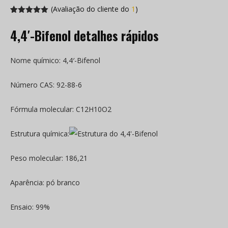
(Avaliação do cliente do
1
)
Avaliado em
1
5.00
de 5
4,4′-Bifenol detalhes rápidos
com base
na avaliação
de
dos
clientes
Nome químico: 4,4′-Bifenol
Número CAS: 92-88-6
Fórmula molecular: C12H10O2
Estrutura química:
Peso molecular: 186,21
Aparência: pó branco
Ensaio: 99%