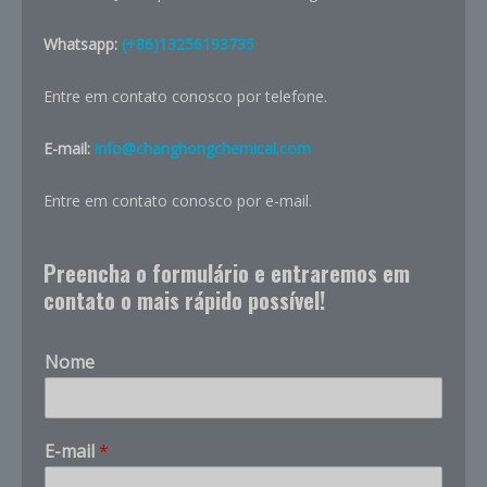
Whatsapp:
(+86)13256193735
Entre em contato conosco por telefone.
E-mail:
info@changhongchemical.com
Entre em contato conosco por e-mail.
Preencha o formulário e entraremos em
contato o mais rápido possível!
Nome
E
E-mail
*
m
p