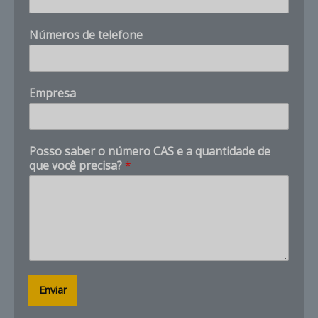
r
e
Números de telefone
s
a
N
o
Empresa
m
e
*
Posso saber o número CAS e a quantidade de
que você precisa?
*
Enviar