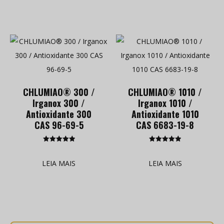
CHLUMIAO® 300 /
CHLUMIAO® 1010 /
Irganox 300 /
Irganox 1010 /
Antioxidante 300
Antioxidante 1010
CAS 96-69-5
CAS 6683-19-8
Classificado
Classificado
como
como
5.00
5.00
LEIA MAIS
LEIA MAIS
de 5
de 5