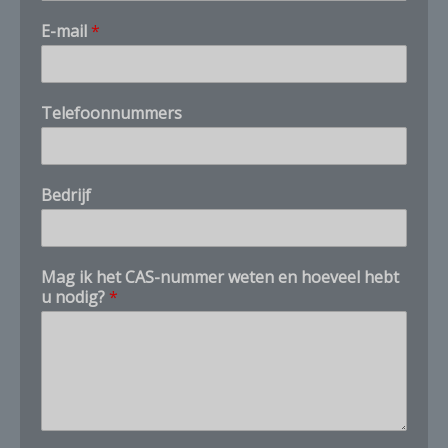
T
E-mail
*
e
l
e
f
Telefoonnummers
o
o
n
n
Bedrijf
u
m
m
e
Mag ik het CAS-nummer weten en hoeveel hebt
r
u nodig?
*
s
*
T
e
l
e
f
o