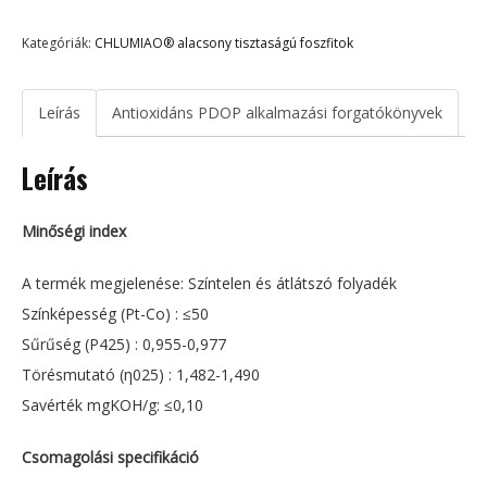
Kategóriák:
CHLUMIAO® alacsony tisztaságú foszfitok
Leírás
Antioxidáns PDOP alkalmazási forgatókönyvek
Leírás
Minőségi index
A termék megjelenése: Színtelen és átlátszó folyadék
Színképesség (Pt-Co) : ≤50
Sűrűség (P425) : 0,955-0,977
Törésmutató (η025) : 1,482-1,490
Savérték mgKOH/g: ≤0,10
Csomagolási specifikáció