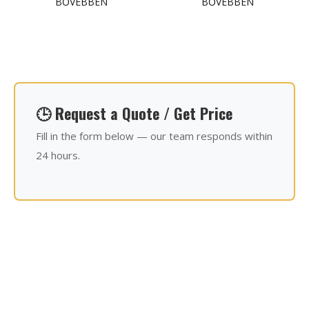
BŐVEBBEN
BŐVEBBEN
🕒 Request a Quote / Get Price
Fill in the form below — our team responds within
24 hours.