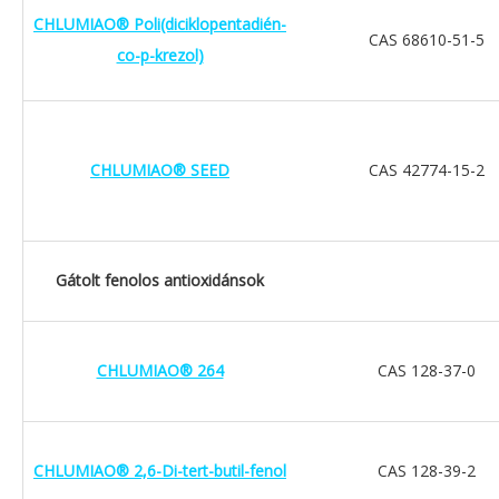
CHLUMIAO® Poli(diciklopentadién-
CAS 68610-51-5
co-p-krezol)
CHLUMIAO® SEED
CAS 42774-15-2
Gátolt fenolos antioxidánsok
CHLUMIAO® 264
CAS 128-37-0
CHLUMIAO® 2,6-Di-tert-butil-fenol
CAS 128-39-2