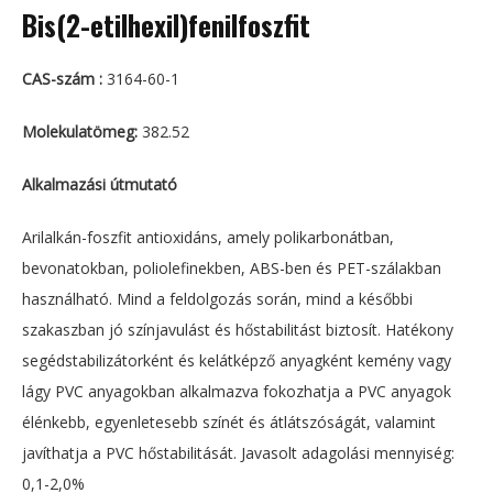
Bis(2-etilhexil)fenilfoszfit
CAS-szám :
3164-60-1
Molekulatömeg:
382.52
Alkalmazási útmutató
Arilalkán-foszfit antioxidáns, amely polikarbonátban,
bevonatokban, poliolefinekben, ABS-ben és PET-szálakban
használható. Mind a feldolgozás során, mind a későbbi
szakaszban jó színjavulást és hőstabilitást biztosít. Hatékony
segédstabilizátorként és kelátképző anyagként kemény vagy
lágy PVC anyagokban alkalmazva fokozhatja a PVC anyagok
élénkebb, egyenletesebb színét és átlátszóságát, valamint
javíthatja a PVC hőstabilitását. Javasolt adagolási mennyiség:
0,1-2,0%