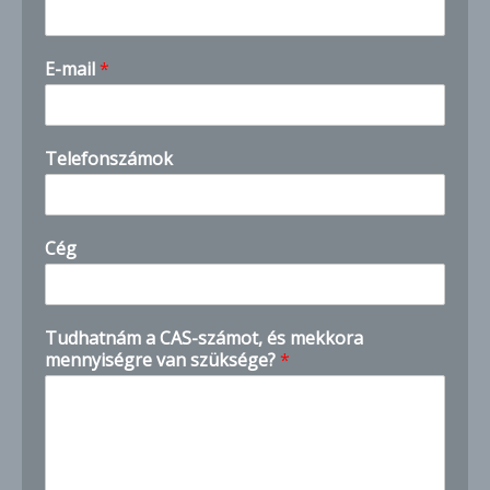
E-mail
*
Telefonszámok
y
Cég
o
u
E
m
Tudhatnám a CAS-számot, és mekkora
a
mennyiségre van szüksége?
*
i
l
k
n
o
w