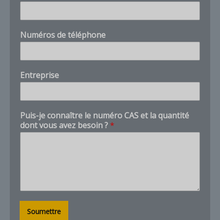
m
u
c
Numéros de téléphone
h
v
o
u
Entreprise
s
Puis-je connaître le numéro CAS et la quantité
dont vous avez besoin ?
*
Soumettre