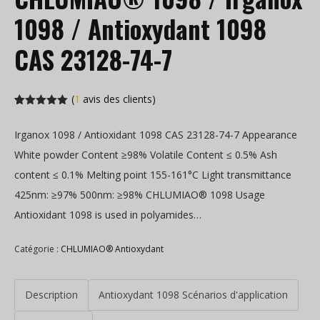
1098 / Antioxydant 1098
CAS 23128-74-7
(
1
avis des clients)
Noté
1
5.00
sur 5 en
Irganox 1098 / Antioxidant 1098 CAS 23128-74-7 Appearance
fonction de
l'évaluation
White powder Content ≥98% Volatile Content ≤ 0.5% Ash
des
clients
content ≤ 0.1% Melting point 155-161°C Light transmittance
425nm: ≥97% 500nm: ≥98% CHLUMIAO® 1098 Usage
Antioxidant 1098 is used in polyamides…
Catégorie :
CHLUMIAO® Antioxydant
Description
Antioxydant 1098 Scénarios d'application