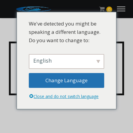
0
We've detected you might be
speaking a different language.
Do you want to change to:
CHLUMIAO® 1098 /
Irganox 1098 /
English
Antioxydant 1098 CAS
Change Language
23128-74-7
Close and do not switch language