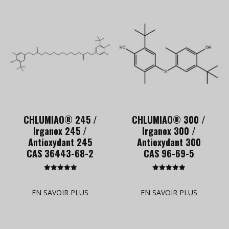
CHLUMIAO® 245 /
CHLUMIAO® 300 /
Irganox 245 /
Irganox 300 /
Antioxydant 245
Antioxydant 300
CAS 36443-68-2
CAS 96-69-5
Rated
Rated
5.00
5.00
out of 5
out of 5
EN SAVOIR PLUS
EN SAVOIR PLUS