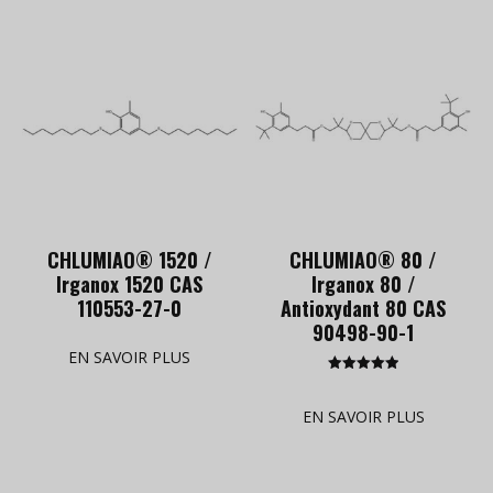
CHLUMIAO® 1520 /
CHLUMIAO® 80 /
Irganox 1520 CAS
Irganox 80 /
110553-27-0
Antioxydant 80 CAS
90498-90-1
EN SAVOIR PLUS
Rated
5.00
out of 5
EN SAVOIR PLUS