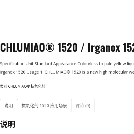
CHLUMIAO® 1520 / Irganox 15
Specification Unit Standard Appearance Colourless to pale yellow l
Irganox 1520 Usage 1. CHLUMIAO® 1520 is a new high molecular weig
类别
CHLUMIAO® 抗氧化剂
说明
抗氧化剂 1520 应用场景
评论 (0)
说明