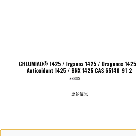
CHLUMIAO® 1425 / Irganox 1425 / Dragonox 1425
Antioxidant 1425 / BNX 1425 CAS 65140-91-2
评分
5.00
（满分 5 分
更多信息