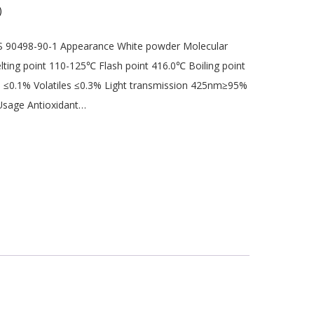
)
AS 90498-90-1 Appearance White powder Molecular
ting point 110-125℃ Flash point 416.0℃ Boiling point
 ≤0.1% Volatiles ≤0.3% Light transmission 425nm≥95%
age Antioxidant…