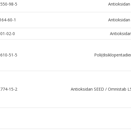
550-98-5
Antioksida
164-60-1
Antioksida
01-02-0
Antioksida
610-51-5
Poli(disiklopentadie
774-15-2
Antioksidan SEED / Omnistab LS 