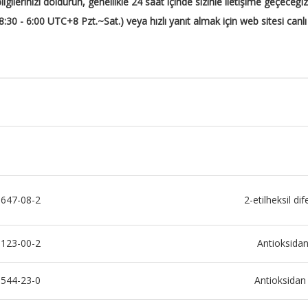
bilgilerinizi doldurun, genellikle 24 saat içinde sizinle iletişime geçeceğ
8:30 - 6:00 UTC+8 Pzt.~Sat.) veya hızlı yanıt almak için web sitesi canlı
647-08-2
2-etilheksil dif
123-00-2
Antioksida
544-23-0
Antioksida