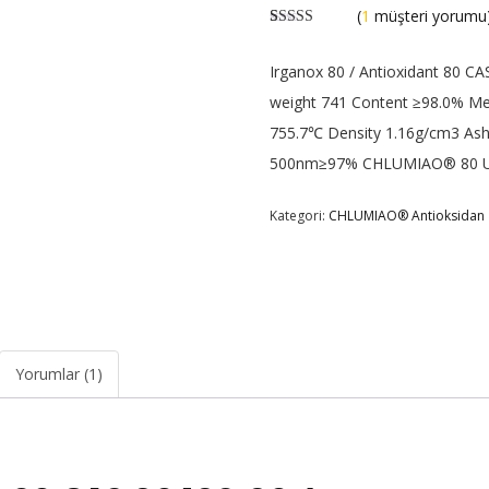
(
1
müşteri yorumu
1
müşteri
puanına göre
Irganox 80 / Antioxidant 80 C
5 üzerinden
5.00
puan
weight 741 Content ≥98.0% Mel
755.7℃ Density 1.16g/cm3 Ash
500nm≥97% CHLUMIAO® 80 Us
Kategori:
CHLUMIAO® Antioksidan
Yorumlar (1)