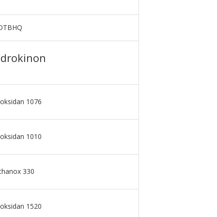
n DTBHQ
hidrokinon
ioksidan 1076
ioksidan 1010
Ethanox 330
ioksidan 1520