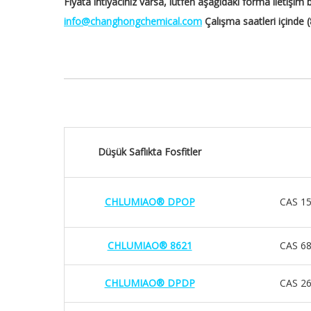
Fiyata ihtiyacınız varsa, lütfen aşağıdaki forma iletişim 
info@changhongchemical.com
Çalışma saatleri içinde (
Düşük Saflıkta Fosfitler
CHLUMIAO® DPOP
CAS 15
CHLUMIAO® 8621
CAS 68
CHLUMIAO® DPDP
CAS 26