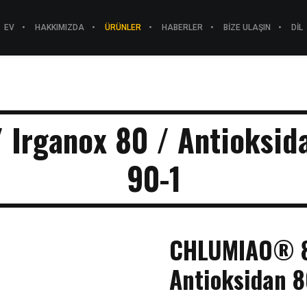
EV
HAKKIMIZDA
ÜRÜNLER
HABERLER
BIZE ULAŞIN
DIL
Irganox 80 / Antioksid
90-1
CHLUMIAO® 80
Antioksidan 