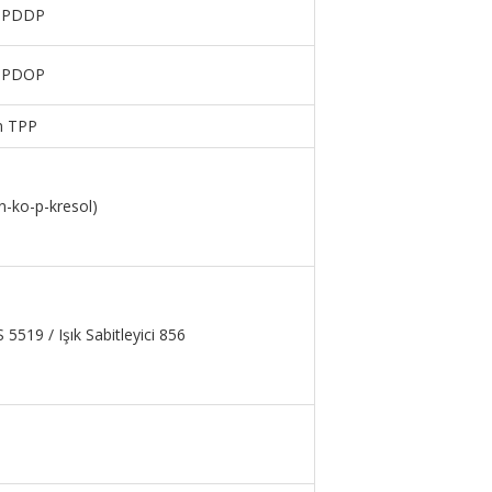
n PDDP
n PDOP
n TPP
n-ko-p-kresol)
5519 / Işık Sabitleyici 856