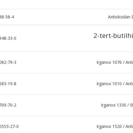
88-58-4
Antioksida
2-tert-butil
948-33-0
082-79-3
Irganox 1076 / Ant
683-19-8
Irganox 1010 / Ant
709-70-2
Irganox 1330 / 
0553-27-0
Irganox 1520 / Ant