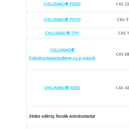
CHLUMIAO® PDDP
CAS 25
CHLUMIAO® PDOP
CAS 3
CHLUMIAO® TPP
CAS 1
CHLUMIAO®
CAS 68
Poly(dicyclopentadiene-co-p-cresol)
CHLUMIAO® SEED
CAS 42
İnhibe edilmiş fenolik Antioksidanlar