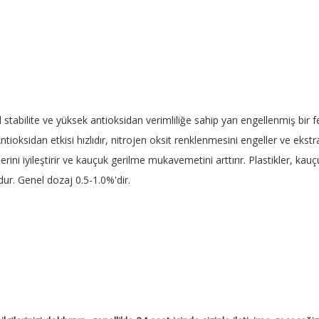
 stabilite ve yüksek antioksidan verimliliğe sahip yarı engellenmiş bir 
Antioksidan etkisi hızlıdır, nitrojen oksit renklenmesini engeller ve eks
ini iyileştirir ve kauçuk gerilme mukavemetini arttırır. Plastikler, kauçu
dur. Genel dozaj 0.5-1.0%'dir.