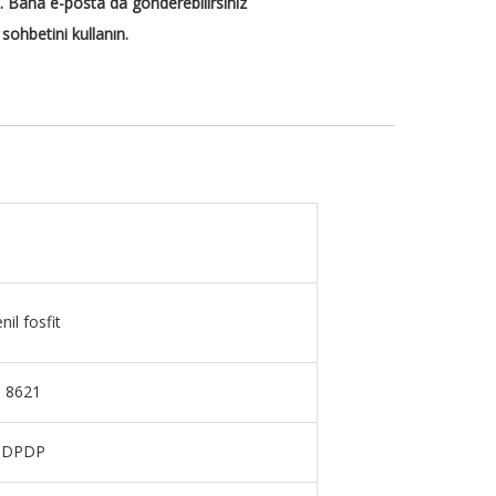
iz. Bana e-posta da gönderebilirsiniz
 sohbetini kullanın.
enil fosfit
n 8621
n DPDP