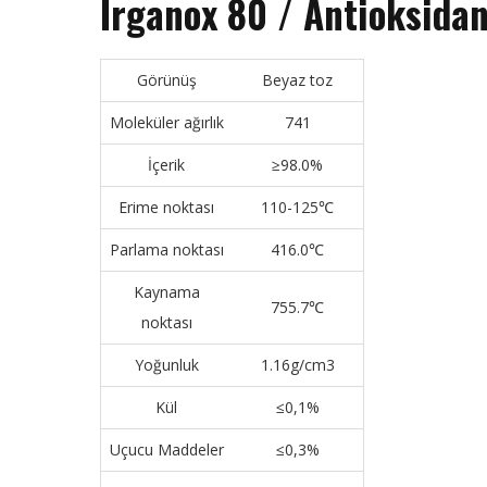
Irganox 80 / Antioksida
Görünüş
Beyaz toz
Moleküler ağırlık
741
İçerik
≥98.0%
Erime noktası
110-125
℃
Parlama noktası
416.0
℃
Kaynama
755.7
℃
noktası
Yoğunluk
1.16g/cm3
Kül
≤0,1%
Uçucu Maddeler
≤0,3%