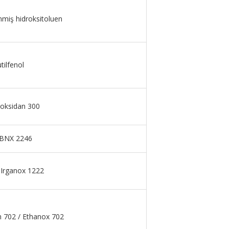
enmiş hidroksitoluen
tilfenol
ioksidan 300
 BNX 2246
 Irganox 1222
n 702 / Ethanox 702