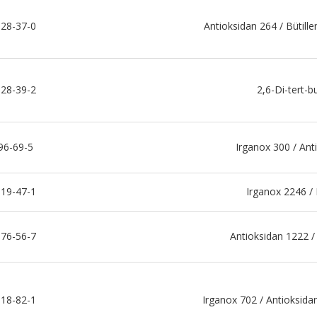
28-37-0
Antioksidan 264 / Bütill
28-39-2
2,6-Di-tert-bu
96-69-5
Irganox 300 / Ant
19-47-1
Irganox 2246 /
76-56-7
Antioksidan 1222 /
18-82-1
Irganox 702 / Antioksida