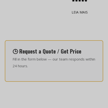
Classificado
como
5.00
LEIA MAIS
de 5
🕒 Request a Quote / Get Price
Fill in the form below — our team responds within
24 hours.