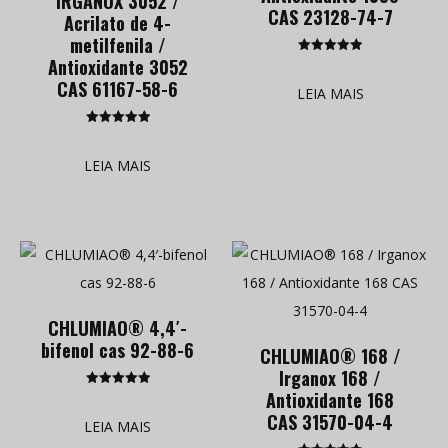
IRGANOX 3052 /
CAS 23128-74-7
Acrilato de 4-
metilfenila /
Antioxidante 3052
Classificado
como
CAS 61167-58-6
5.00
LEIA MAIS
de 5
Classificado
como
5.00
LEIA MAIS
de 5
CHLUMIAO® 4,4′-
bifenol cas 92-88-6
CHLUMIAO® 168 /
Irganox 168 /
Antioxidante 168
Classificado
como
CAS 31570-04-4
5.00
LEIA MAIS
de 5