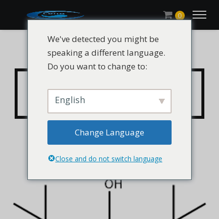
0
We've detected you might be
speaking a different language.
Do you want to change to:
CHLUMIAO® 2,6-Di-tert-
butilfenol CAS 128-39-2
English
Change Language
Close and do not switch language