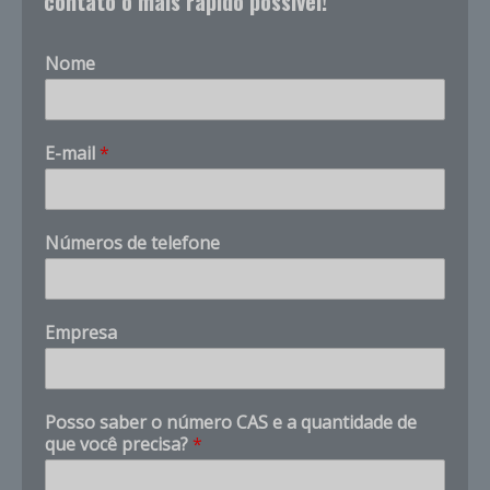
contato o mais rápido possível!
Nome
E-mail
*
Números de telefone
Empresa
E
Posso saber o número CAS e a quantidade de
m
que você precisa?
*
p
r