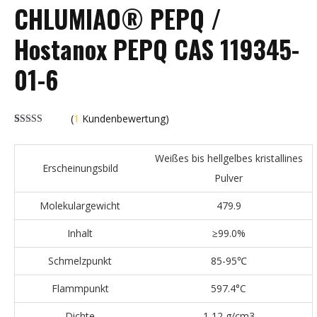
CHLUMIAO® PEPQ /
Hostanox PEPQ CAS 119345-
01-6
(
1
Kundenbewertung)
Bewertet von
1
5.00
von 5
basierend auf
Weißes bis hellgelbes kristallines
Kundenbewertung
Erscheinungsbild
Pulver
Molekulargewicht
479.9
Inhalt
≥99.0%
Schmelzpunkt
85-95
℃
Flammpunkt
597.4°C
Dichte
1,12 g/cm3