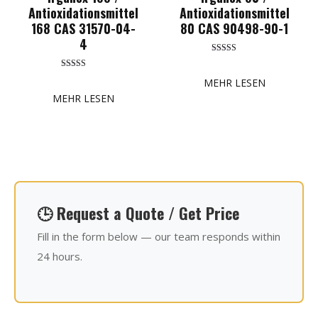
Antioxidationsmittel
Antioxidationsmittel
168 CAS 31570-04-
80 CAS 90498-90-1
4
Bewertet mit
5.00
Bewertet mit
von 5
MEHR LESEN
5.00
von 5
MEHR LESEN
🕒 Request a Quote / Get Price
Fill in the form below — our team responds within
24 hours.