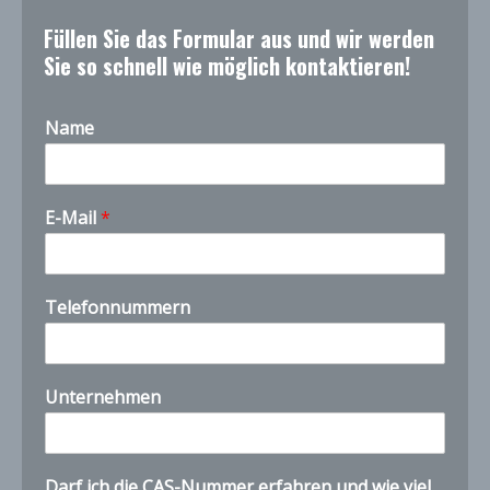
Füllen Sie das Formular aus und wir werden
Sie so schnell wie möglich kontaktieren!
Name
E-Mail
*
Telefonnummern
Unternehmen
C
Darf ich die CAS-Nummer erfahren und wie viel