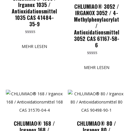
Irganox 1035 /
CHLUMIAO® 3052 /
Antioxidationsmittel
IRGANOX 3052 / 4-
1035 CAS 41484-
Methylphenylacrylat
35-9
/
Antioxidationsmittel
3052 CAS 61167-58-
Bewertet mit
5.00
6
von 5
MEHR LESEN
Bewertet mit
5.00
von 5
MEHR LESEN
CHLUMIAO® 168 /
CHLUMIAO® 80 /
Irganox 168 /
Irganox 80 /