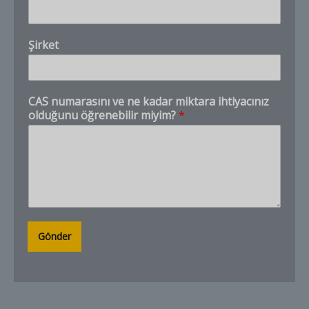
r
k
e
Şirket
t
v
e
i
CAS numarasını ve ne kadar miktara ihtiyacınız
h
olduğunu öğrenebilir miyim?
*
t
i
y
a
c
ı
n
ı
z
Gönder