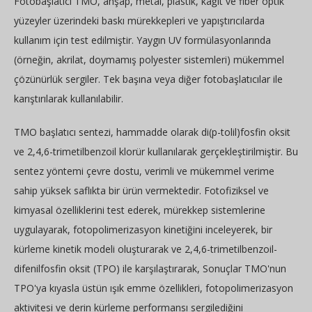
Fotobaşlatıcı TMO, ahşap, metal, plastik, kağıt ve fiber optik
yüzeyler üzerindeki baskı mürekkepleri ve yapıştırıcılarda
kullanım için test edilmiştir. Yaygın UV formülasyonlarında
(örneğin, akrilat, doymamış polyester sistemleri) mükemmel
çözünürlük sergiler. Tek başına veya diğer fotobaşlatıcılar ile
karıştırılarak kullanılabilir.
TMO başlatıcı sentezi, hammadde olarak di(p-tolil)fosfin oksit
ve 2,4,6-trimetilbenzoil klorür kullanılarak gerçekleştirilmiştir. Bu
sentez yöntemi çevre dostu, verimli ve mükemmel verime
sahip yüksek saflıkta bir ürün vermektedir. Fotofiziksel ve
kimyasal özelliklerini test ederek, mürekkep sistemlerine
uygulayarak, fotopolimerizasyon kinetiğini inceleyerek, bir
kürleme kinetik modeli oluşturarak ve 2,4,6-trimetilbenzoil-
difenilfosfin oksit (TPO) ile karşılaştırarak, Sonuçlar TMO'nun
TPO'ya kıyasla üstün ışık emme özellikleri, fotopolimerizasyon
aktivitesi ve derin kürleme performansı sergilediğini