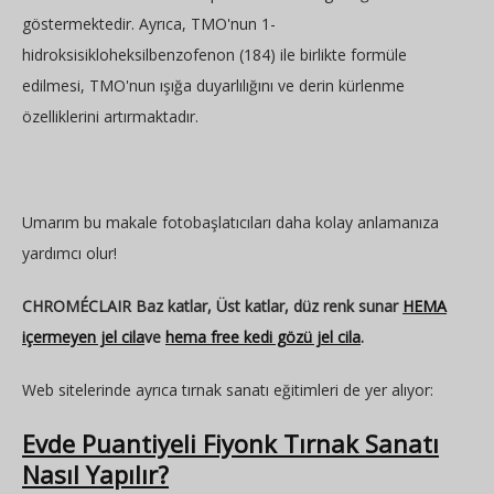
göstermektedir. Ayrıca, TMO'nun 1-
hidroksisikloheksilbenzofenon (184) ile birlikte formüle
edilmesi, TMO'nun ışığa duyarlılığını ve derin kürlenme
özelliklerini artırmaktadır.
Umarım bu makale fotobaşlatıcıları daha kolay anlamanıza
yardımcı olur!
CHROMÉCLAIR Baz katlar, Üst katlar, düz renk sunar
HEMA
içermeyen jel cila
ve
hema free kedi gözü jel cila
.
Web sitelerinde ayrıca tırnak sanatı eğitimleri de yer alıyor:
Evde Puantiyeli Fiyonk Tırnak Sanatı
Nasıl Yapılır?