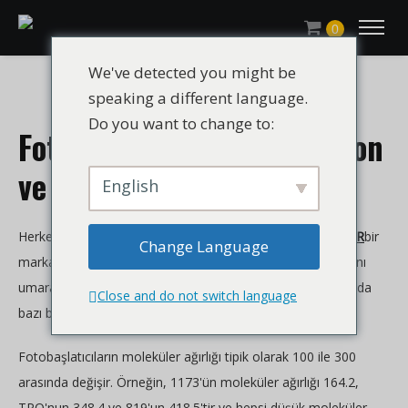
0
We've detected you might be
speaking a different language.
Do you want to change to:
Fotobaşlatıcılar | Migrasyon
ve Toksisite
English
Herkese merhaba! Ben bir yıldız çalışanıyım
CHROMÉCLAIR
bir
Change Language
marka olan
hema free jel cila
Bugün, size yardımcı olacağını
umarak fotobaşlatıcıların migrasyonu ve toksisitesi hakkında
Close and do not switch language
bazı bilgiler düzenleyeceğim.
Fotobaşlatıcıların moleküler ağırlığı tipik olarak 100 ile 300
arasında değişir. Örneğin, 1173'ün moleküler ağırlığı 164.2,
TPO'nun 348.4 ve 819'un 418.5'tir ve hepsi düşük moleküler