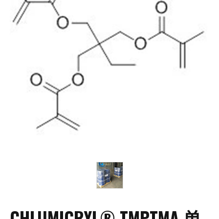
CHLUMICRYL® TMPTMA 单