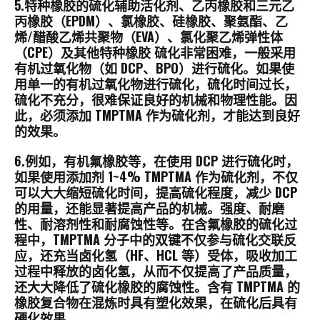
5.特种橡胶的硫化辅助活化剂、乙丙橡胶和三元乙
丙橡胶（EPDM）、氯橡胶、硅橡胶、聚氨酯、乙
烯/醋酸乙烯共聚物（EVA）、氯化聚乙烯弹性体
（CPE）及其他特种橡胶 硫化非常困难，一般采用
有机过氧化物（如 DCP、BPO）进行硫化。如果使
用单一的有机过氧化物进行硫化，硫化时间过长，
硫化不充分，很难保证良好的机械和物理性能。因
此，必须添加 TMPTMA 作为硫化剂，才能达到良好
的效果。
6.例如，有机氟橡胶等，在使用 DCP 进行硫化时，
如果使用添加剂 1~4% TMPTMA 作为硫化剂，不仅
可以大大缩短硫化时间，提高硫化程度，减少 DCP
的用量，还能显著提高产品的机械。强度、耐磨
性、耐溶剂性和耐腐蚀性等。在含氟橡胶的硫化过
程中，TMPTMA 分子中的双键不仅参与硫化交联反
应，还充当卤化氢（HF、HCL 等）受体，吸收加工
过程中释放的卤化氢，从而不仅提高了产品质量，
还大大降低了硫化橡胶的腐蚀性。含有 TMPTMA 的
橡胶复合物在混炼时具有塑化效果，在硫化后具有
硬化效果。