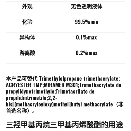
外观
无色透明液体
化验
99.5%min
异构体
0.1%max
游离酸
0.2%max
本产品可替代 Trimethylolpropane trimethacrylate;
ACRYESTER TMP;MIRAMER M301;Trimethacrylate de
propylidynetrimethyle;Trimetacrilato de
propilidintrimetilo;2,2-
bis[(methacryloyloxy)methyl]butyl methacrylate（非
首选名称）。
三羟甲基丙烷三甲基丙烯酸酯的用途