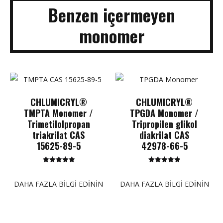
Benzen içermeyen
monomer
CHLUMICRYL®
CHLUMICRYL®
TMPTA Monomer /
TPGDA Monomer /
Trimetilolpropan
Tripropilen glikol
triakrilat CAS
diakrilat CAS
15625-89-5
42978-66-5
5 üzerinden
5 üzerinden
5.00
5.00
puan
puan
DAHA FAZLA BILGI EDININ
DAHA FAZLA BILGI EDININ