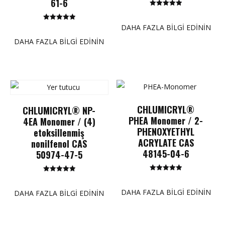
61-6
5 üzerinden
5.00
puan
5 üzerinden
DAHA FAZLA BILGI EDININ
5.00
puan
DAHA FAZLA BILGI EDININ
CHLUMICRYL®
CHLUMICRYL® NP-
PHEA Monomer / 2-
4EA Monomer / (4)
PHENOXYETHYL
etoksillenmiş
ACRYLATE CAS
nonilfenol CAS
48145-04-6
50974-47-5
5 üzerinden
5 üzerinden
5.00
5.00
puan
puan
DAHA FAZLA BILGI EDININ
DAHA FAZLA BILGI EDININ