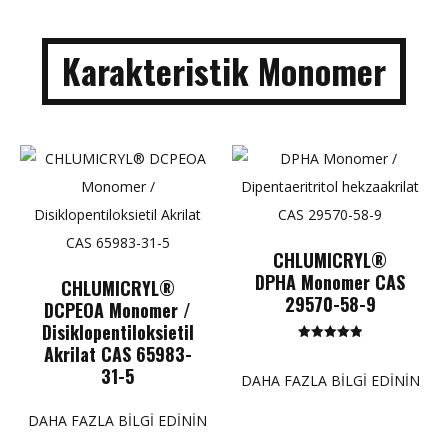
Karakteristik Monomer
CHLUMICRYL®
DPHA Monomer CAS
CHLUMICRYL®
29570-58-9
DCPEOA Monomer /
Disiklopentiloksietil
Akrilat CAS 65983-
5 üzerinden
5.00
31-5
puan
DAHA FAZLA BILGI EDININ
DAHA FAZLA BILGI EDININ