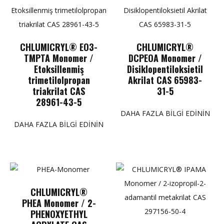
CHLUMICRYL® EO3-
CHLUMICRYL®
TMPTA Monomer /
DCPEOA Monomer /
Etoksillenmiş
Disiklopentiloksietil
trimetilolpropan
Akrilat CAS 65983-
triakrilat CAS
31-5
28961-43-5
DAHA FAZLA BILGI EDININ
DAHA FAZLA BILGI EDININ
CHLUMICRYL®
PHEA Monomer / 2-
PHENOXYETHYL