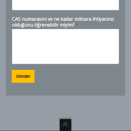
m
a
r
CAS numarasını ve ne kadar miktara ihtiyacınız
a
olduğunu öğrenebilir miyim?
*
s
ı
n
ı
N
u
m
a
r
Gönder
a
l
a
r
ı
N
a
m
e