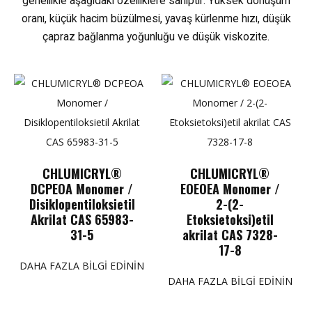
genellikle aşağıdaki özelliklere sahiptir: Yüksek dönüşüm
oranı, küçük hacim büzülmesi, yavaş kürlenme hızı, düşük
çapraz bağlanma yoğunluğu ve düşük viskozite.
CHLUMICRYL®
CHLUMICRYL®
DCPEOA Monomer /
EOEOEA Monomer /
Disiklopentiloksietil
2-(2-
Akrilat CAS 65983-
Etoksietoksi)etil
31-5
akrilat CAS 7328-
17-8
DAHA FAZLA BILGI EDININ
DAHA FAZLA BILGI EDININ