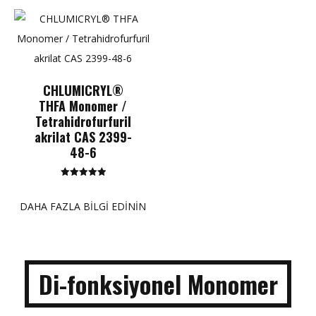
CHLUMICRYL®
THFA Monomer /
Tetrahidrofurfuril
akrilat CAS 2399-
48-6
5 üzerinden
5.00
puan
DAHA FAZLA BILGI EDININ
Di-fonksiyonel Monomer