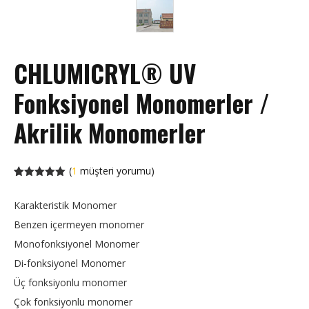
CHLUMICRYL® UV
Fonksiyonel Monomerler /
Akrilik Monomerler
(
1
müşteri yorumu)
1
müşteri
puanına
Karakteristik Monomer
göre 5
üzerinden
Benzen içermeyen monomer
5.00
puan
Monofonksiyonel Monomer
Di-fonksiyonel Monomer
Üç fonksiyonlu monomer
Çok fonksiyonlu monomer