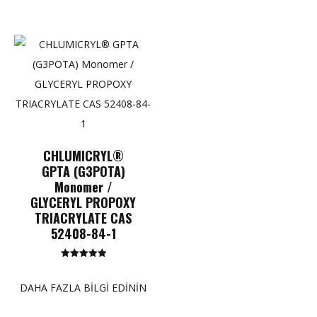
CHLUMICRYL®
GPTA (G3POTA)
Monomer /
GLYCERYL PROPOXY
TRIACRYLATE CAS
52408-84-1
5 üzerinden
5.00
puan
DAHA FAZLA BILGI EDININ