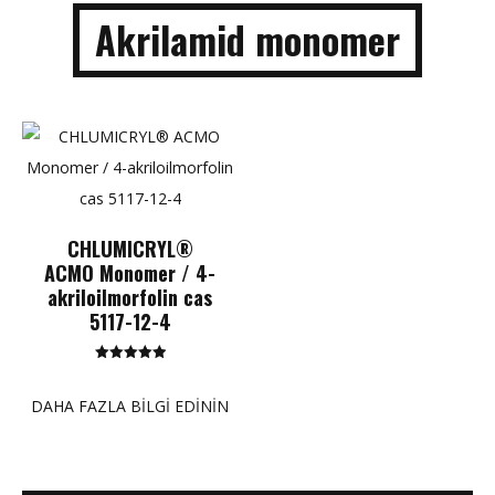
Akrilamid monomer
CHLUMICRYL®
ACMO Monomer / 4-
akriloilmorfolin cas
5117-12-4
5 üzerinden
5.00
puan
DAHA FAZLA BILGI EDININ