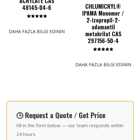
ACRYLATE CAS
CHLUMICRYL®
48145-04-6
IPAMA Monomer /
2-izopropil-2-
5 üzerinden
adamantil
5.00
puan
DAHA FAZLA BILGI EDININ
metakrilat CAS
297156-50-4
5 üzerinden
5.00
puan
DAHA FAZLA BILGI EDININ
🕒 Request a Quote / Get Price
Fill in the form below — our team responds within
24 hours.