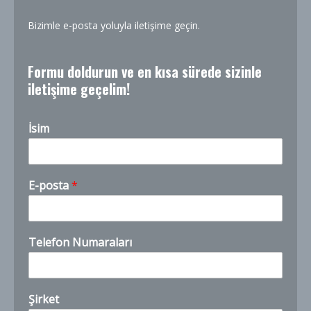
Bizimle e-posta yoluyla iletişime geçin.
Formu doldurun ve en kısa sürede sizinle
iletişime geçelim!
İsim
E-posta
*
Telefon Numaraları
n
Şirket
u