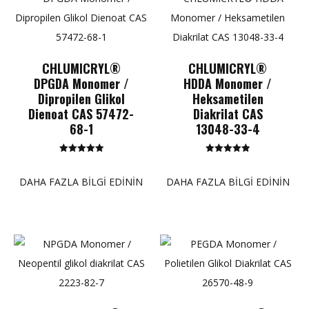
CHLUMICRYL®
CHLUMICRYL®
DPGDA Monomer /
HDDA Monomer /
Dipropilen Glikol
Heksametilen
Dienoat CAS 57472-
Diakrilat CAS
68-1
13048-33-4
5 üzerinden
5 üzerinden
5.00
5.00
puan
puan
DAHA FAZLA BILGI EDININ
DAHA FAZLA BILGI EDININ