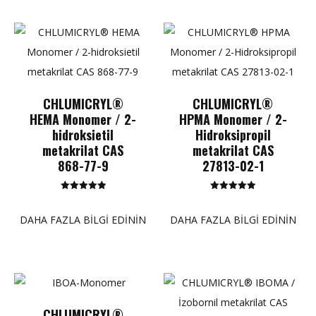
CHLUMICRYL®
CHLUMICRYL®
HEMA Monomer / 2-
HPMA Monomer / 2-
hidroksietil
Hidroksipropil
metakrilat CAS
metakrilat CAS
868-77-9
27813-02-1
5 üzerinden
5 üzerinden
5.00
5.00
puan
puan
DAHA FAZLA BILGI EDININ
DAHA FAZLA BILGI EDININ
CHLUMICRYL®