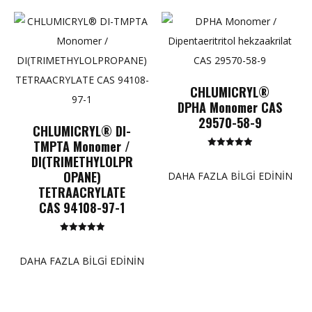
CHLUMICRYL®
DPHA Monomer CAS
29570-58-9
CHLUMICRYL® DI-
TMPTA Monomer /
5 üzerinden
DI(TRIMETHYLOLPR
5.00
puan
OPANE)
DAHA FAZLA BILGI EDININ
TETRAACRYLATE
CAS 94108-97-1
5 üzerinden
5.00
puan
DAHA FAZLA BILGI EDININ