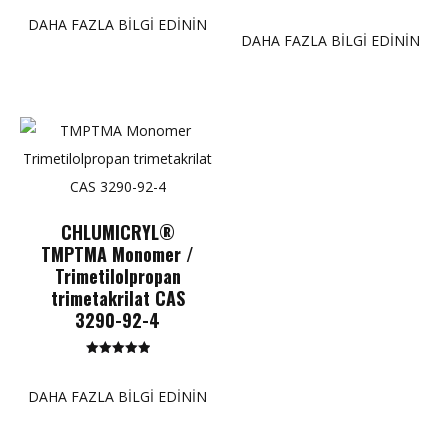
5.00
5 üzerinden
puan
DAHA FAZLA BILGI EDININ
5.00
puan
DAHA FAZLA BILGI EDININ
CHLUMICRYL®
TMPTMA Monomer /
Trimetilolpropan
trimetakrilat CAS
3290-92-4
5 üzerinden
5.00
puan
DAHA FAZLA BILGI EDININ