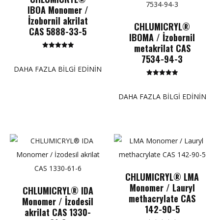
IBOA Monomer /
İzobornil akrilat
CHLUMICRYL®
CAS 5888-33-5
IBOMA / İzobornil
metakrilat CAS
5 üzerinden
7534-94-3
5.00
puan
DAHA FAZLA BILGI EDININ
5 üzerinden
5.00
puan
DAHA FAZLA BILGI EDININ
CHLUMICRYL® LMA
Monomer / Lauryl
CHLUMICRYL® IDA
methacrylate CAS
Monomer / İzodesil
142-90-5
akrilat CAS 1330-