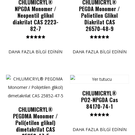
CHLUMICRYL®
CHLUMICRYL®
NPGDA Monomer /
PEGDA Monomer /
Neopentil glikol
Polietilen Glikol
diakrilat CAS 2223-
Diakrilat CAS
82-7
26570-48-9
5 üzerinden
5 üzerinden
5.00
5.00
puan
puan
DAHA FAZLA BILGI EDININ
DAHA FAZLA BILGI EDININ
CHLUMICRYL®
PO2-NPGDA Cas
84170-74-1
CHLUMICRYL®
PEGDMA Monomer /
5 üzerinden
Poli(etilen glikol)
5.00
puan
dimetakrilat CAS
DAHA FAZLA BILGI EDININ