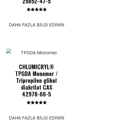
25852-47-5
5 üzerinden
5.00
puan
DAHA FAZLA BILGI EDININ
CHLUMICRYL®
TPGDA Monomer /
Tripropilen glikol
diakrilat CAS
42978-66-5
5 üzerinden
5.00
puan
DAHA FAZLA BILGI EDININ