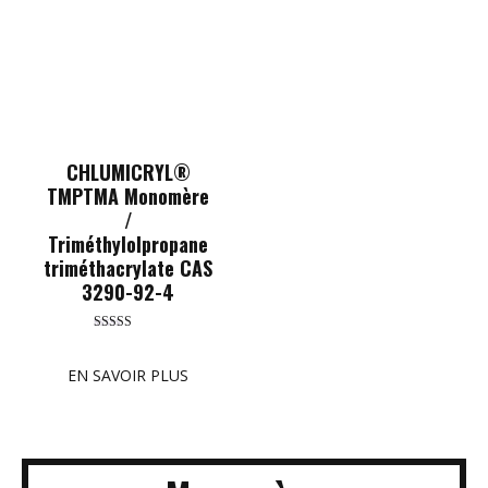
CHLUMICRYL®
TMPTMA Monomère
/
Triméthylolpropane
triméthacrylate CAS
3290-92-4
Rated
5.00
out of 5
EN SAVOIR PLUS