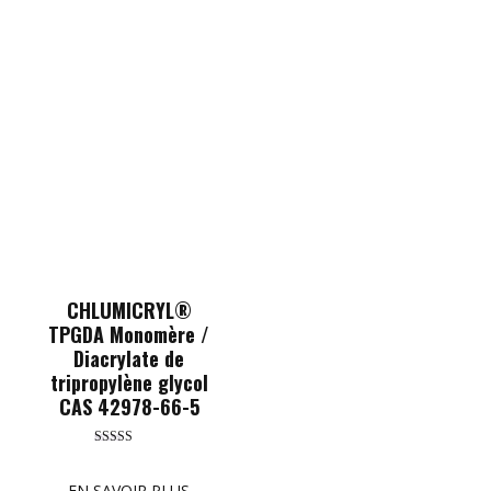
CHLUMICRYL®
TPGDA Monomère /
Diacrylate de
tripropylène glycol
CAS 42978-66-5
Rated
5.00
out of 5
EN SAVOIR PLUS