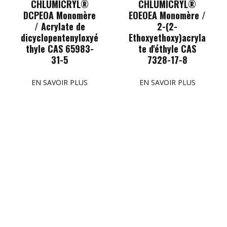
CHLUMICRYL®
CHLUMICRYL®
DCPEOA Monomère
EOEOEA Monomère /
/ Acrylate de
2-(2-
dicyclopentenyloxyé
Ethoxyethoxy)acryla
thyle CAS 65983-
te d'éthyle CAS
31-5
7328-17-8
EN SAVOIR PLUS
EN SAVOIR PLUS