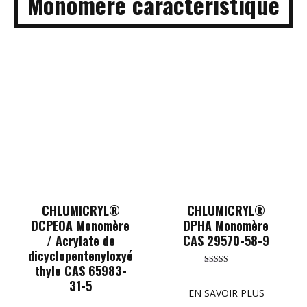
Monomère caractéristique
CHLUMICRYL®
CHLUMICRYL®
DCPEOA Monomère
DPHA Monomère
/ Acrylate de
CAS 29570-58-9
dicyclopentenyloxyé
thyle CAS 65983-
Rated
5.00
31-5
out of 5
EN SAVOIR PLUS