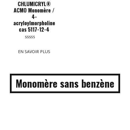
CHLUMICRYL®
ACMO Monomère /
4-
acryloylmorpholine
cas 5117-12-4
Rated
5.00
out of 5
EN SAVOIR PLUS
Monomère sans benzène