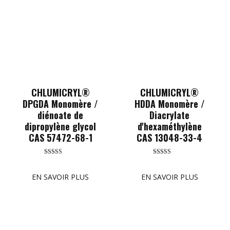
CHLUMICRYL®
CHLUMICRYL®
DPGDA Monomère /
HDDA Monomère /
diénoate de
Diacrylate
dipropylène glycol
d'hexaméthylène
CAS 57472-68-1
CAS 13048-33-4
Rated
Rated
5.00
5.00
out of 5
out of 5
EN SAVOIR PLUS
EN SAVOIR PLUS