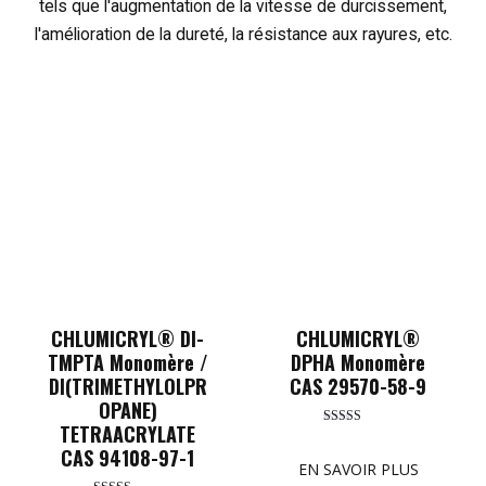
tels que l'augmentation de la vitesse de durcissement,
l'amélioration de la dureté, la résistance aux rayures, etc.
CHLUMICRYL® DI-
CHLUMICRYL®
TMPTA Monomère /
DPHA Monomère
DI(TRIMETHYLOLPR
CAS 29570-58-9
OPANE)
TETRAACRYLATE
Rated
5.00
CAS 94108-97-1
out of 5
EN SAVOIR PLUS