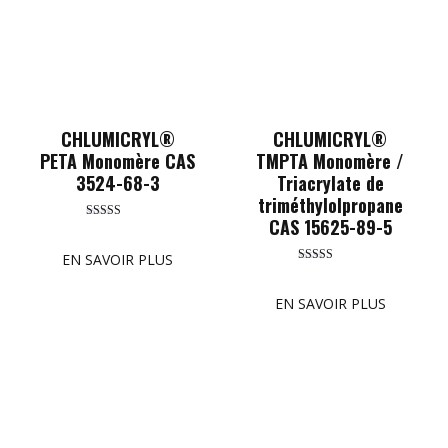
CHLUMICRYL®
CHLUMICRYL®
PETA Monomère CAS
TMPTA Monomère /
3524-68-3
Triacrylate de
triméthylolpropane
CAS 15625-89-5
Rated
5.00
out of 5
EN SAVOIR PLUS
Rated
5.00
out of 5
EN SAVOIR PLUS