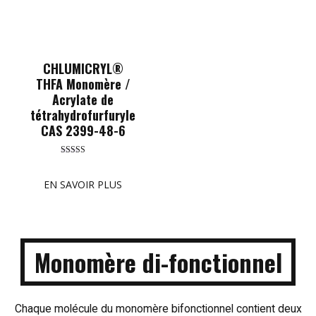
CHLUMICRYL®
THFA Monomère /
Acrylate de
tétrahydrofurfuryle
CAS 2399-48-6
Rated
5.00
out of 5
EN SAVOIR PLUS
Monomère di-fonctionnel
Chaque molécule du monomère bifonctionnel contient deux