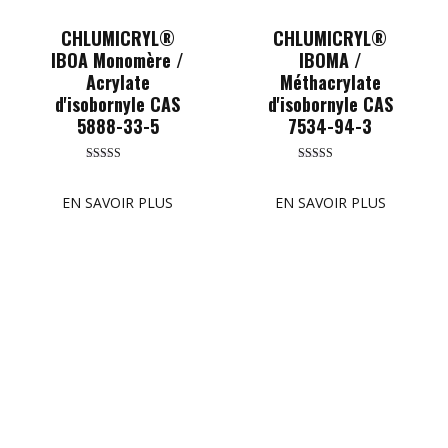
CHLUMICRYL®
CHLUMICRYL®
IBOA Monomère /
IBOMA /
Acrylate
Méthacrylate
d'isobornyle CAS
d'isobornyle CAS
5888-33-5
7534-94-3
Rated
Rated
5.00
5.00
out of 5
out of 5
EN SAVOIR PLUS
EN SAVOIR PLUS