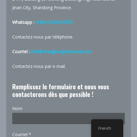
Jinan City, Shandong Province.
Whatsapp :
(+86)13256193735
Contactez-nous par téléphone.
Courriel :
info@changhongchemical.com
Contactez-nous par e-mail.
Remplissez le formulaire et nous vous
contacterons dès que possible !
Nom
French
do
Courriel
*