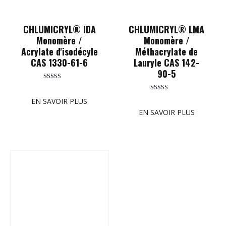
CHLUMICRYL® IDA
CHLUMICRYL® LMA
Monomère /
Monomère /
Acrylate d'isodécyle
Méthacrylate de
CAS 1330-61-6
Lauryle CAS 142-
90-5
Rated
5.00
Rated
out of 5
EN SAVOIR PLUS
5.00
out of 5
EN SAVOIR PLUS