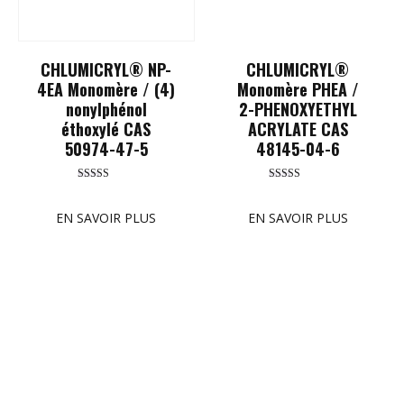
CHLUMICRYL® NP-
CHLUMICRYL®
4EA Monomère / (4)
Monomère PHEA /
nonylphénol
2-PHENOXYETHYL
éthoxylé CAS
ACRYLATE CAS
50974-47-5
48145-04-6
Rated
Rated
5.00
5.00
out of 5
out of 5
EN SAVOIR PLUS
EN SAVOIR PLUS