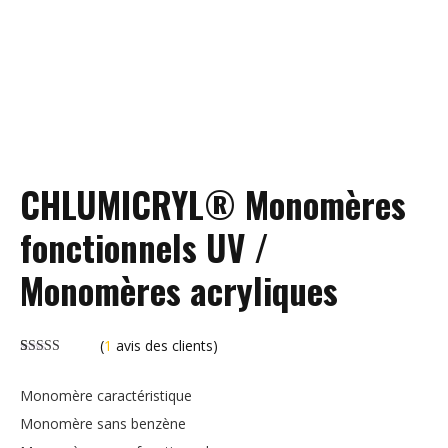
CHLUMICRYL® Monomères
fonctionnels UV /
Monomères acryliques
(
1
avis des clients)
Noté
1
5.00
sur 5 en
Monomère caractéristique
fonction de
l'évaluation
Monomère sans benzène
des clients