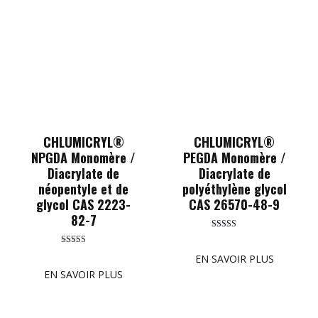
CHLUMICRYL®
CHLUMICRYL®
NPGDA Monomère /
PEGDA Monomère /
Diacrylate de
Diacrylate de
néopentyle et de
polyéthylène glycol
glycol CAS 2223-
CAS 26570-48-9
82-7
Rated
5.00
Rated
out of 5
EN SAVOIR PLUS
5.00
out of 5
EN SAVOIR PLUS