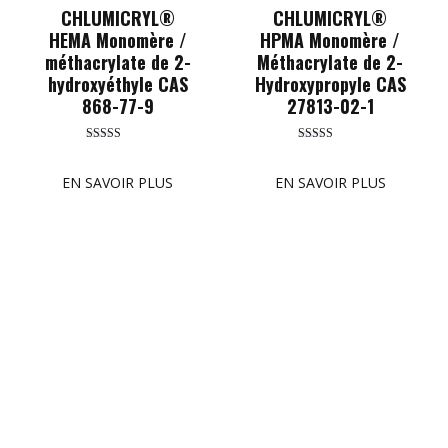
CHLUMICRYL®
CHLUMICRYL®
HEMA Monomère /
HPMA Monomère /
méthacrylate de 2-
Méthacrylate de 2-
hydroxyéthyle CAS
Hydroxypropyle CAS
868-77-9
27813-02-1
Rated
Rated
5.00
5.00
out of 5
out of 5
EN SAVOIR PLUS
EN SAVOIR PLUS