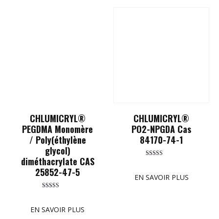
CHLUMICRYL®
CHLUMICRYL®
PEGDMA Monomère
PO2-NPGDA Cas
/ Poly(éthylène
84170-74-1
glycol)
diméthacrylate CAS
Rated
5.00
25852-47-5
out of 5
EN SAVOIR PLUS
Rated
5.00
out of 5
EN SAVOIR PLUS