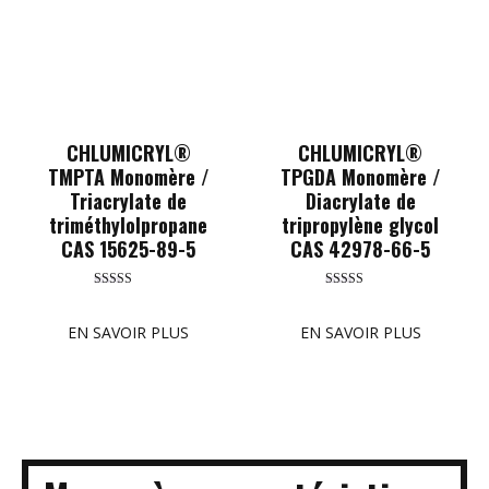
CHLUMICRYL®
CHLUMICRYL®
TMPTA Monomère /
TPGDA Monomère /
Triacrylate de
Diacrylate de
triméthylolpropane
tripropylène glycol
CAS 15625-89-5
CAS 42978-66-5
Rated
Rated
5.00
5.00
out of 5
out of 5
EN SAVOIR PLUS
EN SAVOIR PLUS