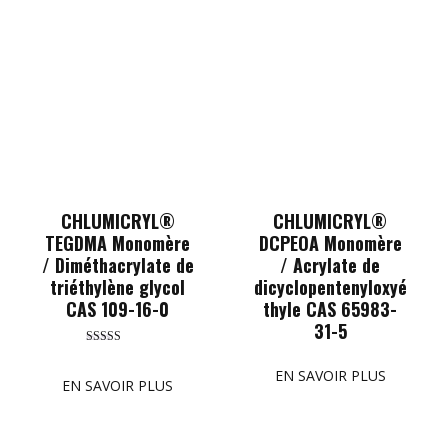
CHLUMICRYL®
CHLUMICRYL®
TEGDMA Monomère
DCPEOA Monomère
/ Diméthacrylate de
/ Acrylate de
triéthylène glycol
dicyclopentenyloxyé
CAS 109-16-0
thyle CAS 65983-
31-5
Rated
5.00
EN SAVOIR PLUS
out of 5
EN SAVOIR PLUS