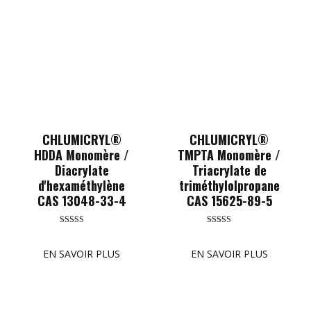
CHLUMICRYL®
CHLUMICRYL®
HDDA Monomère /
TMPTA Monomère /
Diacrylate
Triacrylate de
d'hexaméthylène
triméthylolpropane
CAS 13048-33-4
CAS 15625-89-5
Rated
Rated
5.00
5.00
out of 5
out of 5
EN SAVOIR PLUS
EN SAVOIR PLUS