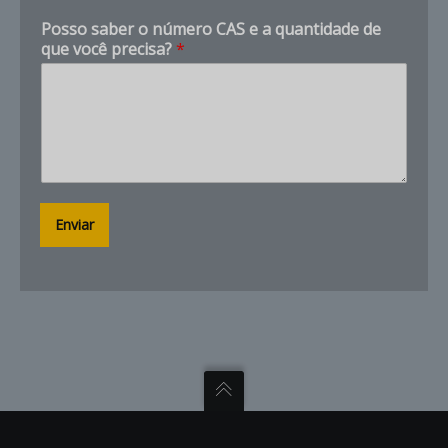
a
Posso saber o número CAS e a quantidade de
b
que você precisa?
*
e
r
Enviar