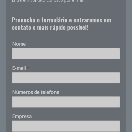
Entre em contato conosco por e-mail.
Preencha o formulário e entraremos em
contato o mais rápido possível!
Nome
E-mail
*
s
Números de telefone
a
b
e
r
Empresa
d
e
s