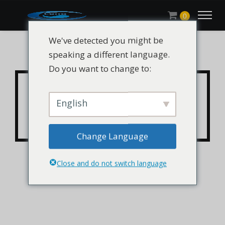
0
We've detected you might be
speaking a different language.
Do you want to change to:
CHLUMINIT® 202 CAS
75482-18-7, 74227-35-3,
English
108-32-7
Change Language
Close and do not switch language