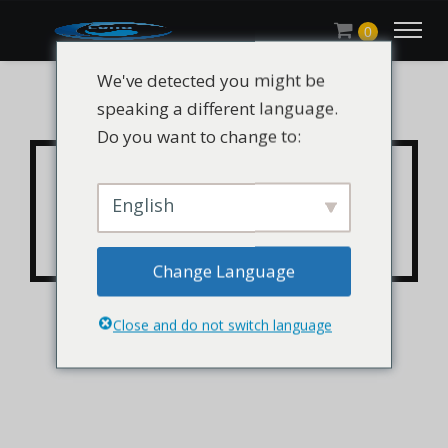
0
We've detected you might be
speaking a different language.
Do you want to change to:
CHLUMINIT® 202 CAS
75482-18-7, 74227-35-3,
English
108-32-7
Change Language
Close and do not switch language