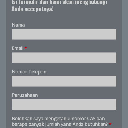
Isi formulir dan kami akan menghubungi
Anda secepatnya!
Nama
*
Email
*
q
u
a
n
Nomor Telepon
t
i
t
y
Perusahaan
s
a
y
a
Bolehkah saya mengetahui nomor CAS dan
berapa banyak jumlah yang Anda butuhkan?
*