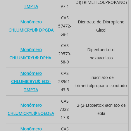
DI(TRIMETILOLPROPANO)
TMPTA
97-1
CAS
Monômero
Dienoato de Dipropileno
57472-
CHLUMICRYL® DPGDA
Glicol
68-1
CAS
Monômero
Dipentaeritritol
29570-
CHLUMICRYL® DPHA
hexaacrilato
58-9
Monômero
CAS
Triacrilato de
CHLUMICRYL® EO3-
28961-
trimetilolpropano etoxilado
TMPTA
43-5
CAS
Monômero
2-(2-Etoxietoxi)acrilato de
7328-
CHLUMICRYL® EOEOEA
etila
17-8
Monômero
CAS