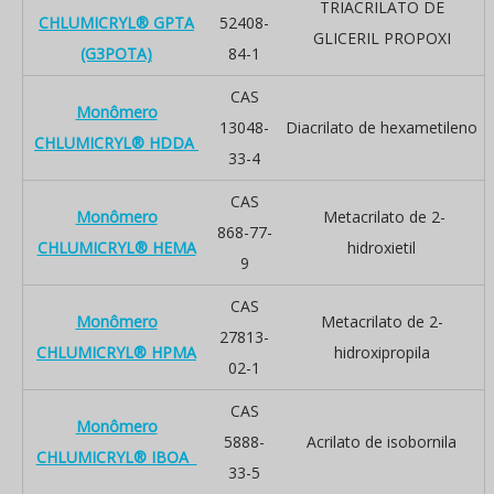
TRIACRILATO DE
CHLUMICRYL® GPTA
52408-
GLICERIL PROPOXI
(G3POTA)
84-1
CAS
Monômero
13048-
Diacrilato de hexametileno
CHLUMICRYL® HDDA
33-4
CAS
Monômero
Metacrilato de 2-
868-77-
CHLUMICRYL® HEMA
hidroxietil
9
CAS
Monômero
Metacrilato de 2-
27813-
CHLUMICRYL® HPMA
hidroxipropila
02-1
CAS
Monômero
5888-
Acrilato de isobornila
CHLUMICRYL® IBOA
33-5