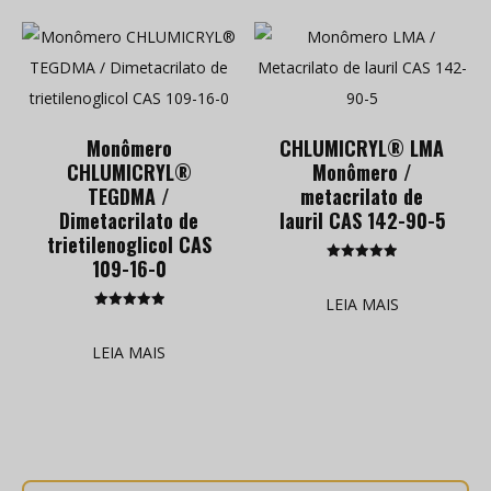
Monômero
CHLUMICRYL® LMA
CHLUMICRYL®
Monômero /
TEGDMA /
metacrilato de
Dimetacrilato de
lauril CAS 142-90-5
trietilenoglicol CAS
109-16-0
Classificado
como
5.00
LEIA MAIS
de 5
Classificado
como
5.00
LEIA MAIS
de 5