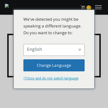
0
We've detected you might be
speaking a different language.
Do you want to change to:
Monômero CHLUMICRYL®
HDDA / Diacrilato de
English
hexametileno CAS 13048-
Change Language
33-4
Close and do not switch language