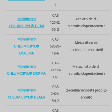
9
CAS
Monômero
Acrilato de di-
12542-
CHLUMICRYL® DCPA
hidrodiciclopentadienila
30-2
Monômero
CAS
Metacrilato de
CHLUMICRYL®
68586-
diciclopenteniloxietil
DCPEMA
19-6
CAS
Monômero
Metacrilato de di-
30798-
CHLUMICRYL® DCPMA
hidrodiciclopentadienila
39-1
CAS
Monômero
2-(dietilamino)etil prop-2-
2426-
CHLUMICRYL® DEAEA
enoato
54-2
CAS