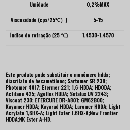
Umidade
0,2%MAX
Viscosidade (cps/25℃）)
5-15
Índice de refração (25 ℃)
1.4530-1.4570
Este produto pode substituir o monômero hdda;
diacrilato de hexametileno; Sartomer SR 238;
Photomer 4017; Etermer 221; 1,6-HDDA; HDODA;
Actilane 425; Ageflex HDDA; Setalux UV 2243;
Viscoat 230; ETERCURE DR-A801; GM62B00;
Kayamer HDDA; Kayarad HDDA; Laromer HDDA; Light
Acrylate 1,6HX-A; Light Ester 1.6HX-A;New Frontier
HDDA;NK Ester A-HD.