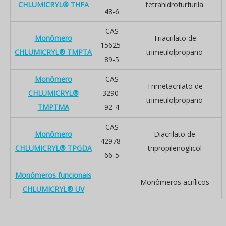
CHLUMICRYL® THFA
tetrahidrofurfurila
48-6
CAS
Monômero
Triacrilato de
15625-
CHLUMICRYL® TMPTA
trimetilolpropano
89-5
Monômero
CAS
Trimetacrilato de
CHLUMICRYL®
3290-
trimetilolpropano
TMPTMA
92-4
CAS
Monômero
Diacrilato de
42978-
CHLUMICRYL® TPGDA
tripropilenoglicol
66-5
Monômeros funcionais
Monômeros acrílicos
CHLUMICRYL® UV