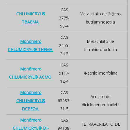
CAS
CHLUMICRYL®
Metacrilato de 2-(terc-
3775-
TBAEMA
butilamino)etila
90-4
CAS
Monômero
Metacrilato de
2455-
CHLUMICRYL® THFMA
tetrahidrofurfurila
24-5
CAS
Monômero
5117-
4-acriloilmorfolina
CHLUMICRYL® ACMO
12-4
Monômero
CAS
Acrilato de
CHLUMICRYL®
65983-
diciclopenteniloxietil
DCPEOA
31-5
Monômero
CAS
TETRAACRILATO DE
CHLUMICRYL® DI-
94108-