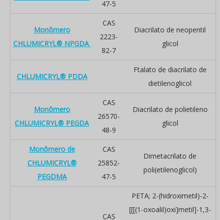
47-5
CAS
Monômero
Diacrilato de neopentil
2223-
CHLUMICRYL® NPGDA
glicol
82-7
Ftalato de diacrilato de
CHLUMICRYL® PDDA
dietilenoglicol
CAS
Monômero
Diacrilato de polietileno
26570-
CHLUMICRYL® PEGDA
glicol
48-9
Monômero de
CAS
Dimetacrilato de
CHLUMICRYL®
25852-
poli(etilenoglicol)
PEGDMA
47-5
PETA; 2-(hidroximetil)-2-
[[[(1-oxoalil)oxi]metil]-1,3-
CAS