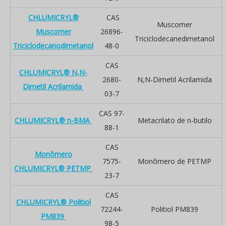
CHLUMICRYL®
CAS
Muscomer
Muscomer
26896-
Triciclodecanedimetanol
Triciclodecanodimetanol
48-0
CAS
CHLUMICRYL® N,N-
2680-
N,N-Dimetil Acrilamida
Dimetil Acrilamida
03-7
CAS 97-
CHLUMICRYL® n-BMA
Metacrilato de n-butilo
88-1
CAS
Monômero
7575-
Monômero de PETMP
CHLUMICRYL® PETMP
23-7
CAS
CHLUMICRYL® Politiol
72244-
Politiol PM839
PM839
98-5