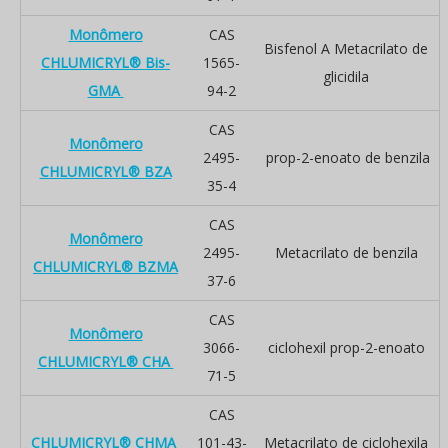
Monômero
CAS
Bisfenol A Metacrilato de
CHLUMICRYL® Bis-
1565-
glicidila
GMA
94-2
CAS
Monômero
2495-
prop-2-enoato de benzila
CHLUMICRYL® BZA
35-4
CAS
Monômero
2495-
Metacrilato de benzila
CHLUMICRYL® BZMA
37-6
CAS
Monômero
3066-
ciclohexil prop-2-enoato
CHLUMICRYL® CHA
71-5
CAS
CHLUMICRYL® CHMA
101-43-
Metacrilato de ciclohexila