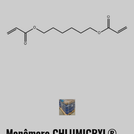
Monômero CHLUMICRYL®