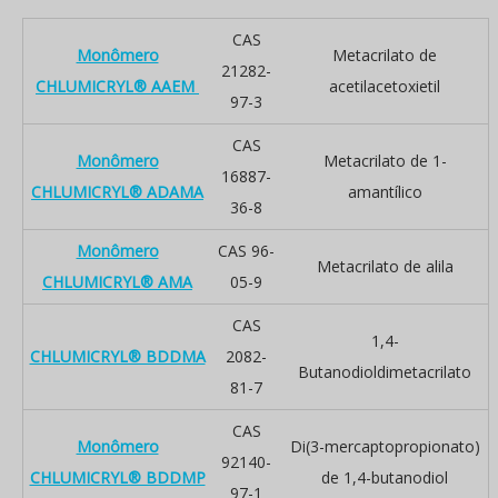
CAS
Monômero
Metacrilato de
21282-
CHLUMICRYL® AAEM
acetilacetoxietil
97-3
CAS
Monômero
Metacrilato de 1-
16887-
CHLUMICRYL® ADAMA
amantílico
36-8
Monômero
CAS 96-
Metacrilato de alila
CHLUMICRYL® AMA
05-9
CAS
1,4-
CHLUMICRYL® BDDMA
2082-
Butanodioldimetacrilato
81-7
CAS
Monômero
Di(3-mercaptopropionato)
92140-
CHLUMICRYL® BDDMP
de 1,4-butanodiol
97-1