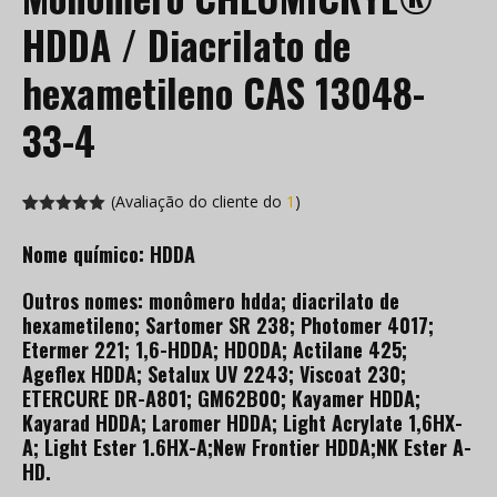
HDDA / Diacrilato de
hexametileno CAS 13048-
33-4
(Avaliação do cliente do
1
)
Avaliado em
1
5.00
de 5
Nome químico: HDDA
com base
na avaliação
de
dos
Outros nomes: monômero hdda; diacrilato de
clientes
hexametileno; Sartomer SR 238; Photomer 4017;
Etermer 221; 1,6-HDDA; HDODA; Actilane 425;
Ageflex HDDA; Setalux UV 2243; Viscoat 230;
ETERCURE DR-A801; GM62B00; Kayamer HDDA;
Kayarad HDDA; Laromer HDDA; Light Acrylate 1,6HX-
A; Light Ester 1.6HX-A;New Frontier HDDA;NK Ester A-
HD.