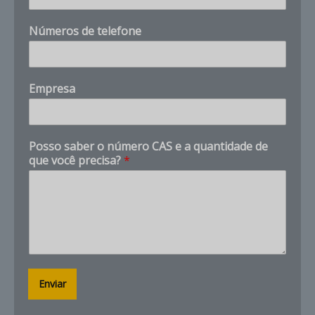
Números de telefone
N
Empresa
o
m
e
n
Posso saber o número CAS e a quantidade de
ú
que você precisa?
*
m
e
r
o
s
a
b
e
r
Enviar