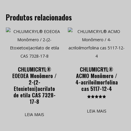
Produtos relacionados
CHLUMICRYL®
CHLUMICRYL®
EOEOEA Monômero /
ACMO Monômero /
2-(2-
4-acriloilmorfolina
Etoxietoxi)acrilato
cas 5117-12-4
de etila CAS 7328-
17-8
Classificado
como
5.00
LEIA MAIS
de 5
LEIA MAIS