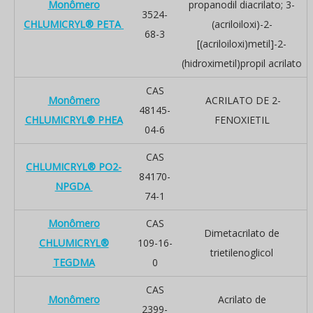
Monômero
propanodil diacrilato; 3-
3524-
CHLUMICRYL® PETA
(acriloiloxi)-2-
68-3
[(acriloiloxi)metil]-2-
(hidroximetil)propil acrilato
CAS
Monômero
ACRILATO DE 2-
48145-
CHLUMICRYL® PHEA
FENOXIETIL
04-6
CAS
CHLUMICRYL® PO2-
84170-
NPGDA
74-1
Monômero
CAS
Dimetacrilato de
CHLUMICRYL®
109-16-
trietilenoglicol
TEGDMA
0
CAS
Monômero
Acrilato de
2399-