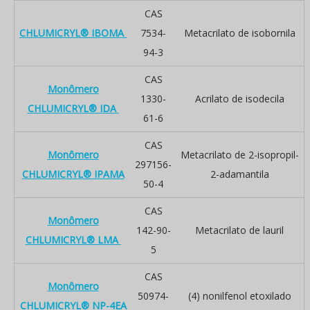
CAS
CHLUMICRYL® IBOMA
7534-
Metacrilato de isobornila
94-3
CAS
Monômero
1330-
Acrilato de isodecila
CHLUMICRYL® IDA
61-6
CAS
Monômero
Metacrilato de 2-isopropil-
297156-
CHLUMICRYL® IPAMA
2-adamantila
50-4
CAS
Monômero
142-90-
Metacrilato de lauril
CHLUMICRYL® LMA
5
CAS
Monômero
50974-
(4) nonilfenol etoxilado
CHLUMICRYL® NP-4EA