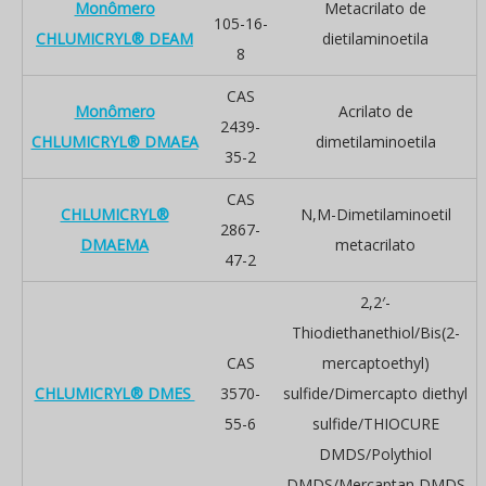
Monômero
Metacrilato de
105-16-
CHLUMICRYL® DEAM
dietilaminoetila
8
CAS
Monômero
Acrilato de
2439-
CHLUMICRYL® DMAEA
dimetilaminoetila
35-2
CAS
CHLUMICRYL®
N,M-Dimetilaminoetil
2867-
DMAEMA
metacrilato
47-2
2,2′-
Thiodiethanethiol/Bis(2-
CAS
mercaptoethyl)
CHLUMICRYL® DMES
3570-
sulfide/Dimercapto diethyl
55-6
sulfide/THIOCURE
DMDS/Polythiol
DMDS/Mercaptan DMDS