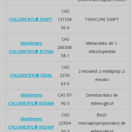
CAS
CHLUMICRYL® DMPT
131538-
THIOCURE DMPT
00-6
CAS
Monômero
Metacrilato de 1-
266308-
CHLUMICRYL® ECPMA
etilciclopentila
58-1
CAS
2-etoxietil 2-metilprop-2-
CHLUMICRYL® EEMA
2370-
enoato
63-0
Monômero
CAS 97-
Dimetacrilato de
CHLUMICRYL® EGDMA
90-5
etilenoglicol
CAS
Bis(3-
Monômero
22504-
mercaptopropionato) de
CHLUMICRYL® EGDMP
50-3
etilenoglicol