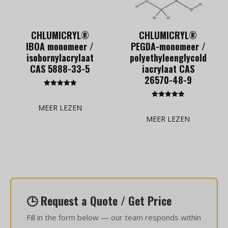
CHLUMICRYL®
CHLUMICRYL®
IBOA monomeer /
PEGDA-monomeer /
isobornylacrylaat
polyethyleenglycold
CAS 5888-33-5
iacrylaat CAS
26570-48-9
Gewaardeerd
5.00
Gewaardeerd
uit 5
MEER LEZEN
5.00
uit 5
MEER LEZEN
🕒 Request a Quote / Get Price
Fill in the form below — our team responds within