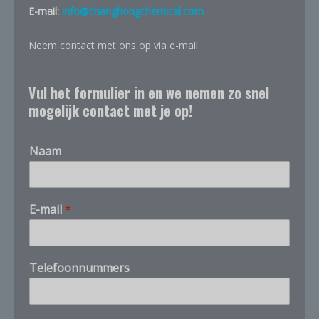
E-mail:
info@changhongchemical.com
Neem contact met ons op via e-mail.
Vul het formulier in en we nemen zo snel
mogelijk contact met je op!
Naam
C
E-mail
*
A
S
i
k
Telefoonnummers
C
A
S
-