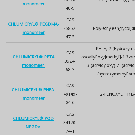
monomeer
48-9
CAS
CHLUMICRYL® PEGDMA-
25852-
Poly(ethyleenglycol)d
monomeer
47-5
PETA; 2-(Hydroxymet
CAS
CHLUMICRYL® PETA
oxoallyl)oxy]methyl]-1,3-pr
3524-
monomeer
3-(acryloyloxy)-2-[(acryl
68-3
(hydroxymethyl)pro
CAS
CHLUMICRYL® PHEA-
48145-
2-FENOXYETHYL
monomeer
04-6
CAS
CHLUMICRYL® PO2-
84170-
NPGDA
74-1