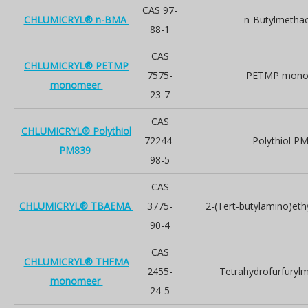
CAS 97-
CHLUMICRYL® n-BMA
n-Butylmethac
88-1
CAS
CHLUMICRYL® PETMP
7575-
PETMP mono
monomeer
23-7
CAS
CHLUMICRYL® Polythiol
72244-
Polythiol P
PM839
98-5
CAS
CHLUMICRYL® TBAEMA
3775-
2-(Tert-butylamino)eth
90-4
CAS
CHLUMICRYL® THFMA
2455-
Tetrahydrofurfurylm
monomeer
24-5