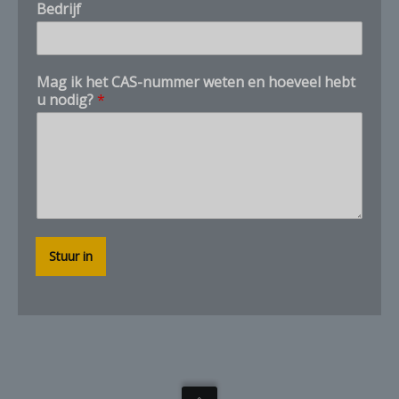
Bedrijf
n
u
m
m
Mag ik het CAS-nummer weten en hoeveel hebt
e
u nodig?
*
r
Stuur in