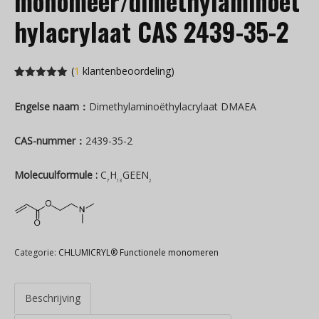
monomeer/dimethylaminoet
hylacrylaat CAS 2439-35-2
(
1
klantenbeoordeling)
Gewaardeerd
1
5.00
van 5
Engelse naam：
Dimethylaminoëthylacrylaat DMAEA
gebaseerd
op
klantenbeoordeling
CAS-nummer：
2439-35-2
Molecuulformule :
C
H
GEEN
7
13
2
Categorie:
CHLUMICRYL® Functionele monomeren
Beschrijving