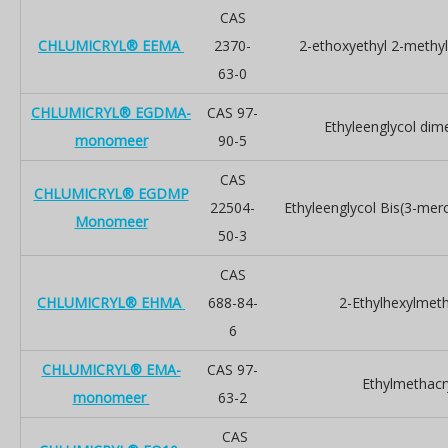
CAS
CHLUMICRYL® EEMA
2370-
2-ethoxyethyl 2-methy
63-0
CHLUMICRYL® EGDMA-
CAS 97-
Ethyleenglycol dim
monomeer
90-5
CAS
CHLUMICRYL® EGDMP
22504-
Ethyleenglycol Bis(3-mer
Monomeer
50-3
CAS
CHLUMICRYL® EHMA
688-84-
2-Ethylhexylmeth
6
CHLUMICRYL® EMA-
CAS 97-
Ethylmethacr
monomeer
63-2
CAS