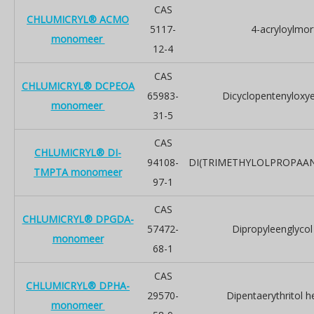
CAS
CHLUMICRYL® ACMO
5117-
4-acryloylmor
monomeer
12-4
CAS
CHLUMICRYL® DCPEOA
65983-
Dicyclopentenyloxye
monomeer
31-5
CAS
CHLUMICRYL® DI-
94108-
DI(TRIMETHYLOLPROPAA
TMPTA monomeer
97-1
CAS
CHLUMICRYL® DPGDA-
57472-
Dipropyleenglycol
monomeer
68-1
CAS
CHLUMICRYL® DPHA-
29570-
Dipentaerythritol h
monomeer