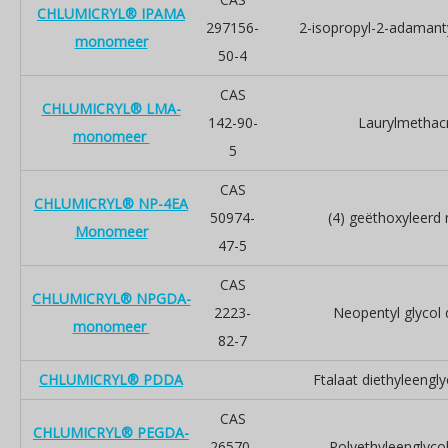
CHLUMICRYL® IPAMA
297156-
2-isopropyl-2-adamant
monomeer
50-4
CAS
CHLUMICRYL® LMA-
142-90-
Laurylmethacr
monomeer
5
CAS
CHLUMICRYL® NP-4EA
50974-
(4) geëthoxyleerd 
Monomeer
47-5
CAS
CHLUMICRYL® NPGDA-
2223-
Neopentyl glycol 
monomeer
82-7
CHLUMICRYL® PDDA
Ftalaat diethyleengly
CAS
CHLUMICRYL® PEGDA-
26570-
Polyethyleenglycol