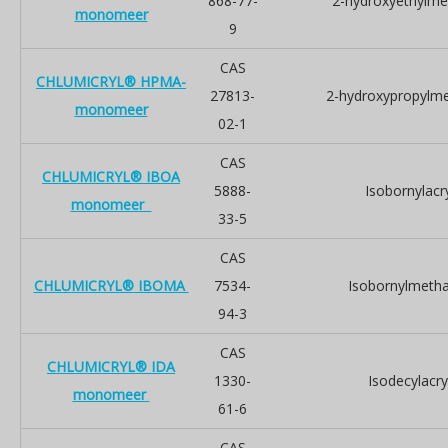
868-77-
2-hydroxyethylme
monomeer
9
CAS
CHLUMICRYL® HPMA-
27813-
2-hydroxypropylme
monomeer
02-1
CAS
CHLUMICRYL® IBOA
5888-
Isobornylacr
monomeer
33-5
CAS
CHLUMICRYL® IBOMA
7534-
Isobornylmetha
94-3
CAS
CHLUMICRYL® IDA
1330-
Isodecylacry
monomeer
61-6
CAS