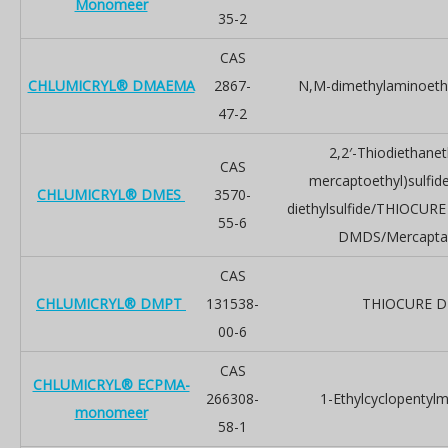
Monomeer
35-2
CAS
CHLUMICRYL® DMAEMA
2867-
N,M-dimethylaminoeth
47-2
2,2′-Thiodiethanet
CAS
mercaptoethyl)sulfid
CHLUMICRYL® DMES
3570-
diethylsulfide/THIOCUR
55-6
DMDS/Mercapt
CAS
CHLUMICRYL® DMPT
131538-
THIOCURE 
00-6
CAS
CHLUMICRYL® ECPMA-
266308-
1-Ethylcyclopentylm
monomeer
58-1