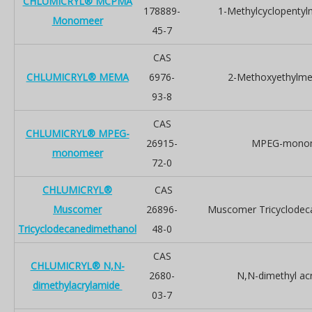
CHLUMICRYL® MCPMA
178889-
1-Methylcyclopentyl
Monomeer
45-7
CAS
CHLUMICRYL® MEMA
6976-
2-Methoxyethylme
93-8
CAS
CHLUMICRYL® MPEG-
26915-
MPEG-mono
monomeer
72-0
CHLUMICRYL®
CAS
Muscomer
26896-
Muscomer Tricyclodec
Tricyclodecanedimethanol
48-0
CAS
CHLUMICRYL® N,N-
2680-
N,N-dimethyl ac
dimethylacrylamide
03-7