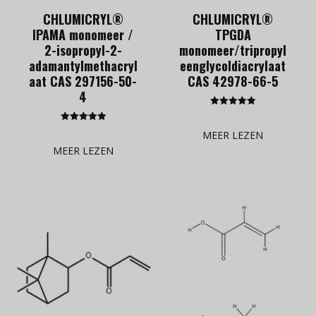
CHLUMICRYL®
CHLUMICRYL®
IPAMA monomeer /
TPGDA
2-isopropyl-2-
monomeer/tripropyl
adamantylmethacryl
eenglycoldiacrylaat
aat CAS 297156-50-
CAS 42978-66-5
4
Gewaardeerd
5.00
Gewaardeerd
uit 5
MEER LEZEN
5.00
uit 5
MEER LEZEN