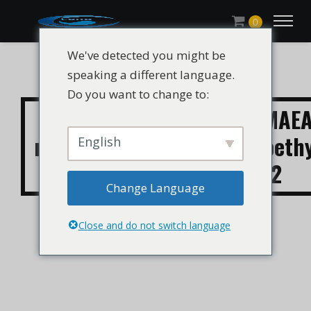
0
We've detected you might be
speaking a different language.
Do you want to change to:
CHLUMICRYL® DMAEA
monomeer/dimethylaminoethy
English
CAS 2439-35-2
Change Language
Close and do not switch language