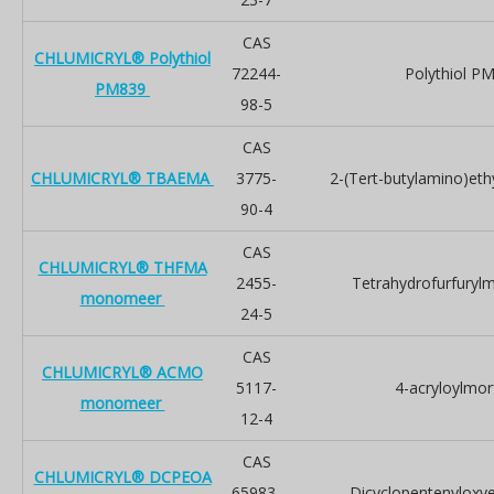
CAS
CHLUMICRYL® Polythiol
72244-
Polythiol P
PM839
98-5
CAS
CHLUMICRYL® TBAEMA
3775-
2-(Tert-butylamino)eth
90-4
CAS
CHLUMICRYL® THFMA
2455-
Tetrahydrofurfurylm
monomeer
24-5
CAS
CHLUMICRYL® ACMO
5117-
4-acryloylmor
monomeer
12-4
CAS
CHLUMICRYL® DCPEOA
65983-
Dicyclopentenyloxye