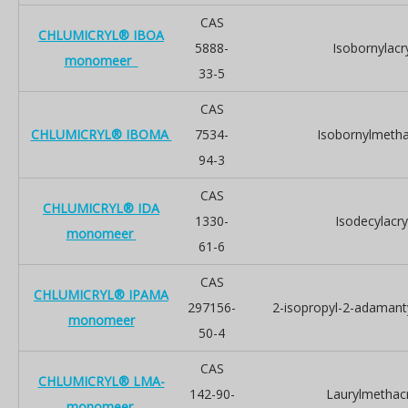
CAS
CHLUMICRYL® IBOA
5888-
Isobornylacr
monomeer
33-5
CAS
CHLUMICRYL® IBOMA
7534-
Isobornylmetha
94-3
CAS
CHLUMICRYL® IDA
1330-
Isodecylacry
monomeer
61-6
CAS
CHLUMICRYL® IPAMA
297156-
2-isopropyl-2-adamant
monomeer
50-4
CAS
CHLUMICRYL® LMA-
142-90-
Laurylmethacr
monomeer