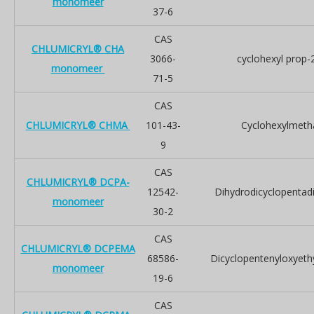
monomeer
37-6
CAS
CHLUMICRYL® CHA
3066-
cyclohexyl prop-
monomeer
71-5
CAS
CHLUMICRYL® CHMA
101-43-
Cyclohexylmetha
9
CAS
CHLUMICRYL® DCPA-
12542-
Dihydrodicyclopentadi
monomeer
30-2
CAS
CHLUMICRYL® DCPEMA
68586-
Dicyclopentenyloxyeth
monomeer
19-6
CAS