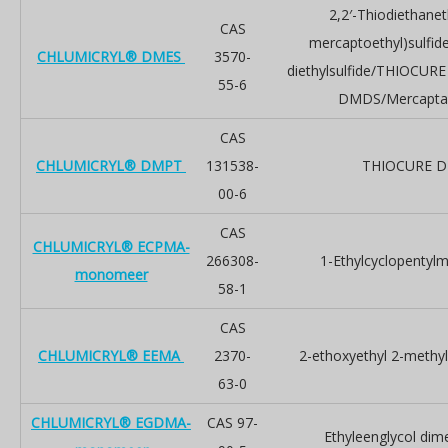
2,2′-Thiodiethanet
CAS
mercaptoethyl)sulfid
CHLUMICRYL® DMES
3570-
diethylsulfide/THIOCUR
55-6
DMDS/Mercapt
CAS
CHLUMICRYL® DMPT
131538-
THIOCURE 
00-6
CAS
CHLUMICRYL® ECPMA-
266308-
1-Ethylcyclopentylm
monomeer
58-1
CAS
CHLUMICRYL® EEMA
2370-
2-ethoxyethyl 2-methy
63-0
CHLUMICRYL® EGDMA-
CAS 97-
Ethyleenglycol dim