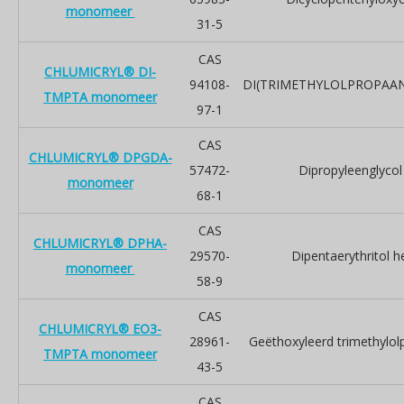
monomeer
31-5
CAS
CHLUMICRYL® DI-
94108-
DI(TRIMETHYLOLPROPAA
TMPTA monomeer
97-1
CAS
CHLUMICRYL® DPGDA-
57472-
Dipropyleenglycol
monomeer
68-1
CAS
CHLUMICRYL® DPHA-
29570-
Dipentaerythritol h
monomeer
58-9
CAS
CHLUMICRYL® EO3-
28961-
Geëthoxyleerd trimethylolp
TMPTA monomeer
43-5
CAS