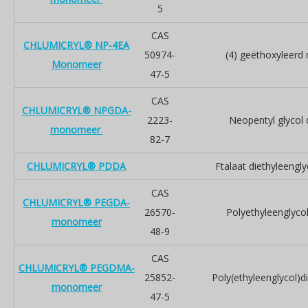
5
CAS
CHLUMICRYL® NP-4EA
50974-
(4) geëthoxyleerd 
Monomeer
47-5
CAS
CHLUMICRYL® NPGDA-
2223-
Neopentyl glycol 
monomeer
82-7
CHLUMICRYL® PDDA
Ftalaat diethyleengly
CAS
CHLUMICRYL® PEGDA-
26570-
Polyethyleenglycol
monomeer
48-9
CAS
CHLUMICRYL® PEGDMA-
25852-
Poly(ethyleenglycol)d
monomeer
47-5