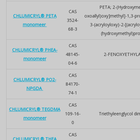
PETA; 2-(Hydroxymet
CAS
CHLUMICRYL® PETA
oxoallyl)oxy]methyl]-1,3-pr
3524-
monomeer
3-(acryloyloxy)-2-[(acryl
68-3
(hydroxymethyl)pro
CAS
CHLUMICRYL® PHEA-
48145-
2-FENOXYETHYL
monomeer
04-6
CAS
CHLUMICRYL® PO2-
84170-
NPGDA
74-1
CAS
CHLUMICRYL® TEGDMA
109-16-
Triethyleenglycol di
monomeer
0
CAS
CHLUMICRYL® THFA