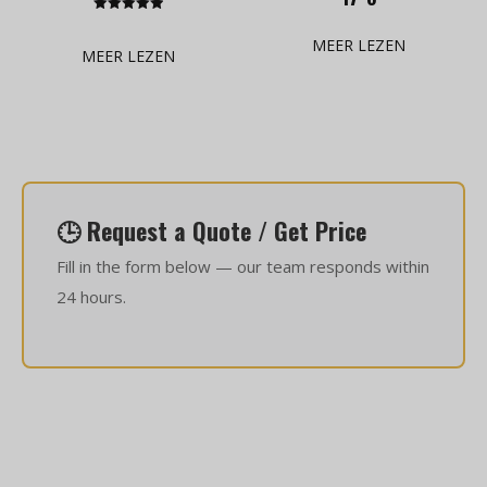
Gewaardeerd
5.00
MEER LEZEN
uit 5
MEER LEZEN
🕒 Request a Quote / Get Price
Fill in the form below — our team responds within
24 hours.