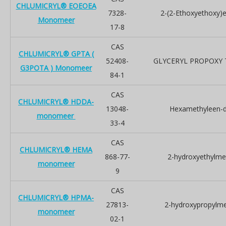
CHLUMICRYL® EOEOEA
7328-
2-(2-Ethoxyethoxy)e
Monomeer
17-8
CAS
CHLUMICRYL® GPTA (
52408-
GLYCERYL PROPOXY 
G3POTA ) Monomeer
84-1
CAS
CHLUMICRYL® HDDA-
13048-
Hexamethyleen-di
monomeer
33-4
CAS
CHLUMICRYL® HEMA
868-77-
2-hydroxyethylme
monomeer
9
CAS
CHLUMICRYL® HPMA-
27813-
2-hydroxypropylme
monomeer
02-1