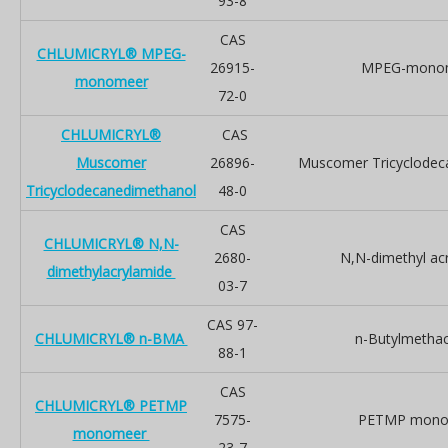
93-8
CAS
CHLUMICRYL® MPEG-
26915-
MPEG-mono
monomeer
72-0
CHLUMICRYL®
CAS
Muscomer
26896-
Muscomer Tricyclodec
Tricyclodecanedimethanol
48-0
CAS
CHLUMICRYL® N,N-
2680-
N,N-dimethyl ac
dimethylacrylamide
03-7
CAS 97-
CHLUMICRYL® n-BMA
n-Butylmethac
88-1
CAS
CHLUMICRYL® PETMP
7575-
PETMP mono
monomeer
23-7