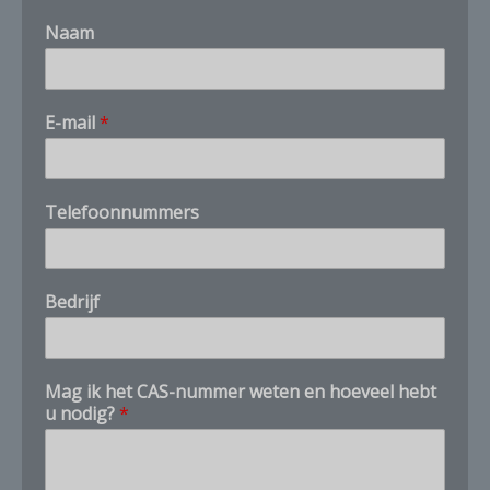
Naam
*
E-mail
*
*
E
-
m
Telefoonnummers
a
i
l
Bedrijf
Mag ik het CAS-nummer weten en hoeveel hebt
u nodig?
*