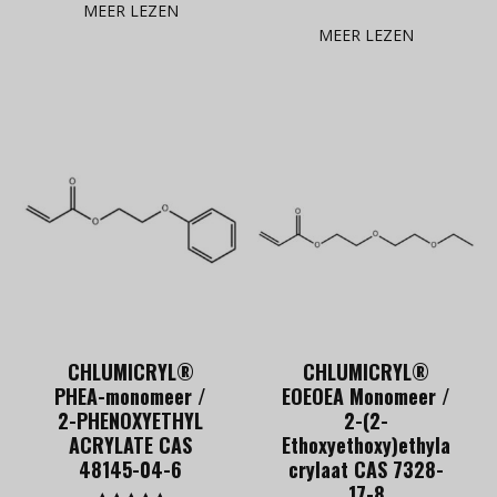
uit 5
MEER LEZEN
5.00
uit 5
MEER LEZEN
CHLUMICRYL®
CHLUMICRYL®
PHEA-monomeer /
EOEOEA Monomeer /
2-PHENOXYETHYL
2-(2-
ACRYLATE CAS
Ethoxyethoxy)ethyla
48145-04-6
crylaat CAS 7328-
17-8