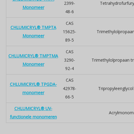
2399-
Tetrahydrofurfury
Monomeer
48-6
CAS
CHLUMICRYL® TMPTA
15625-
Trimethylolpropaan 
Monomeer
89-5
CAS
CHLUMICRYL® TMPTMA
3290-
Trimethylolpropaan tr
Monomeer
92-4
CAS
CHLUMICRYL® TPGDA-
42978-
Tripropyleenglycol
monomeer
66-5
CHLUMICRYL® UV-
Acrylmonom
functionele monomeren