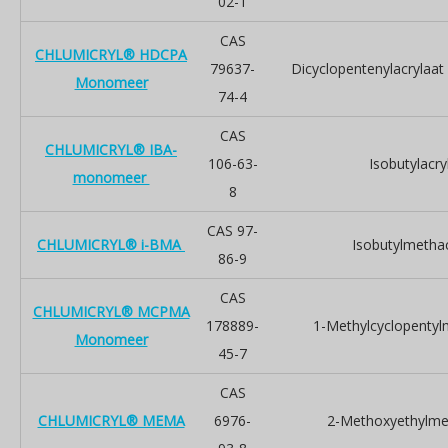
02-1
CAS
CHLUMICRYL® HDCPA
79637-
Dicyclopentenylacrylaat
Monomeer
74-4
CAS
CHLUMICRYL® IBA-
106-63-
Isobutylacry
monomeer
8
CAS 97-
CHLUMICRYL® i-BMA
Isobutylmethac
86-9
CAS
CHLUMICRYL® MCPMA
178889-
1-Methylcyclopentyl
Monomeer
45-7
CAS
CHLUMICRYL® MEMA
6976-
2-Methoxyethylme