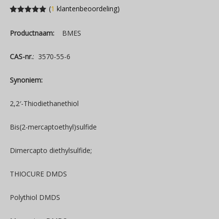
(
1
klantenbeoordeling)
Gewaardeerd
1
5.00
van 5
Productnaam:
BMES
gebaseerd
op
klantenbeoordeling
CAS-nr.
: 3570-55-6
Synoniem:
2,2′-Thiodiethanethiol
Bis(2-mercaptoethyl)sulfide
Dimercapto diethylsulfide;
THIOCURE DMDS
Polythiol DMDS