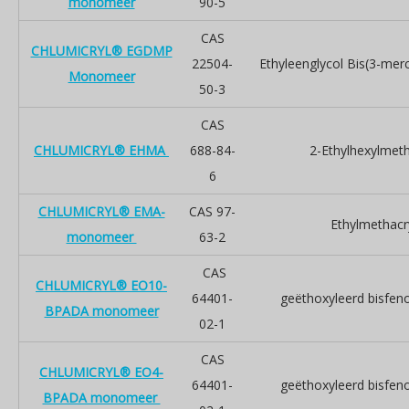
monomeer
90-5
CAS
CHLUMICRYL® EGDMP
22504-
Ethyleenglycol Bis(3-mer
Monomeer
50-3
CAS
CHLUMICRYL® EHMA
688-84-
2-Ethylhexylmeth
6
CHLUMICRYL® EMA-
CAS 97-
Ethylmethacr
monomeer
63-2
CAS
CHLUMICRYL® EO10-
64401-
geëthoxyleerd bisfeno
BPADA monomeer
02-1
CAS
CHLUMICRYL® EO4-
64401-
geëthoxyleerd bisfeno
BPADA monomeer