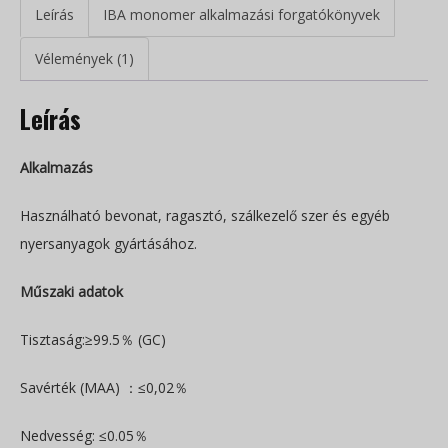
Leírás
IBA monomer alkalmazási forgatókönyvek
Vélemények (1)
Leírás
Alkalmazás
Használható bevonat, ragasztó, szálkezelő szer és egyéb
nyersanyagok gyártásához.
Műszaki adatok
Tisztaság:≥99.5％ (GC)
Savérték (MAA) ：≤0,02％
Nedvesség: ≤0.05％