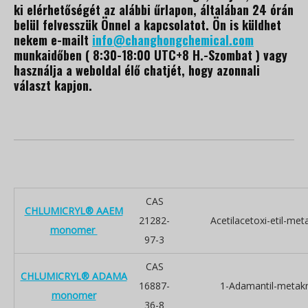
ki elérhetőségét az alábbi űrlapon, általában 24 órán
belül felvesszük Önnel a kapcsolatot. Ön is küldhet
nekem e-mailt
info@changhongchemical.com
munkaidőben ( 8:30-18:00 UTC+8 H.-Szombat ) vagy
használja a weboldal élő chatjét, hogy azonnali
választ kapjon.
CAS
CHLUMICRYL® AAEM
21282-
Acetilacetoxi-etil-meta
monomer
97-3
CAS
CHLUMICRYL® ADAMA
16887-
1-Adamantil-metakri
monomer
36-8