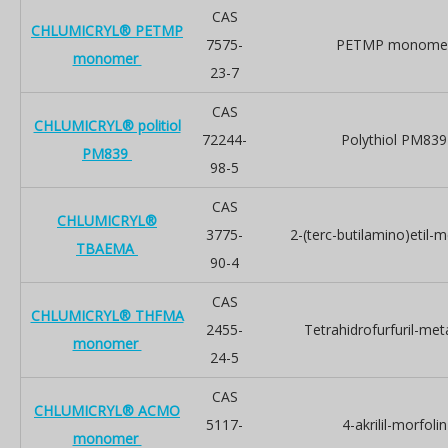
CAS
CHLUMICRYL® PETMP
7575-
PETMP monome
monomer
23-7
CAS
CHLUMICRYL® politiol
72244-
Polythiol PM839
PM839
98-5
CAS
CHLUMICRYL®
3775-
2-(terc-butilamino)etil-m
TBAEMA
90-4
CAS
CHLUMICRYL® THFMA
2455-
Tetrahidrofurfuril-meta
monomer
24-5
CAS
CHLUMICRYL® ACMO
5117-
4-akrilil-morfolin
monomer