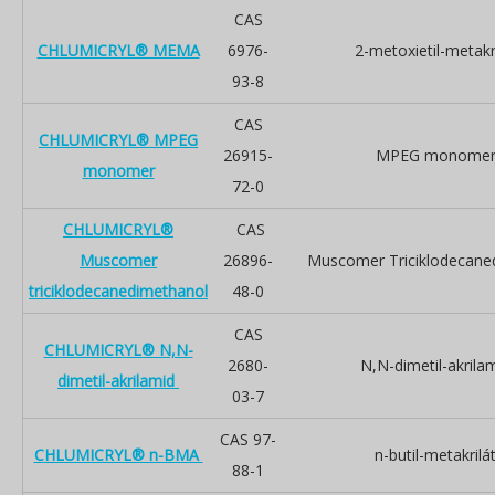
CAS
CHLUMICRYL® MEMA
6976-
2-metoxietil-metakr
93-8
CAS
CHLUMICRYL® MPEG
26915-
MPEG monome
monomer
72-0
CHLUMICRYL®
CAS
Muscomer
26896-
Muscomer Triciklodecane
triciklodecanedimethanol
48-0
CAS
CHLUMICRYL® N,N-
2680-
N,N-dimetil-akrila
dimetil-akrilamid
03-7
CAS 97-
CHLUMICRYL® n-BMA
n-butil-metakrilá
88-1