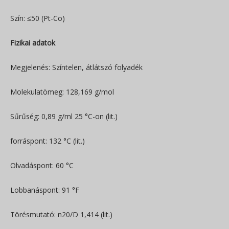
Szín: ≤50 (Pt-Co)
Fizikai adatok
Megjelenés: Színtelen, átlátszó folyadék
Molekulatömeg: 128,169 g/mol
Sűrűség: 0,89 g/ml 25 °C-on (lit.)
forráspont: 132 °C (lit.)
Olvadáspont: 60 °C
Lobbanáspont: 91 °F
Törésmutató: n20/D 1,414 (lit.)