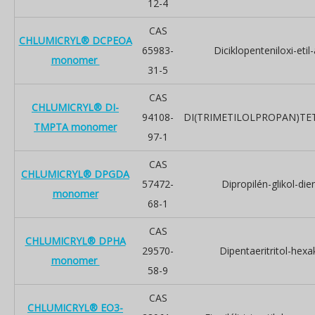
12-4
CAS
CHLUMICRYL® DCPEOA
65983-
Diciklopenteniloxi-etil-
monomer
31-5
CAS
CHLUMICRYL® DI-
94108-
DI(TRIMETILOLPROPAN)TE
TMPTA monomer
97-1
CAS
CHLUMICRYL® DPGDA
57472-
Dipropilén-glikol-die
monomer
68-1
CAS
CHLUMICRYL® DPHA
29570-
Dipentaeritritol-hexak
monomer
58-9
CAS
CHLUMICRYL® EO3-