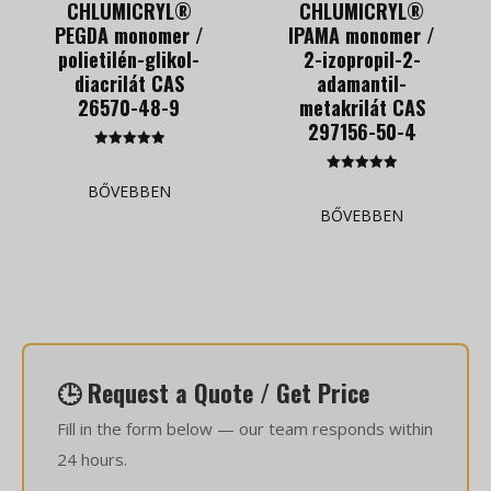
CHLUMICRYL®
CHLUMICRYL®
PEGDA monomer /
IPAMA monomer /
polietilén-glikol-
2-izopropil-2-
diacrilát CAS
adamantil-
26570-48-9
metakrilát CAS
297156-50-4
Kategória
5.00
Kategória
az 5-ből
BŐVEBBEN
5.00
az 5-ből
BŐVEBBEN
🕒 Request a Quote / Get Price
Fill in the form below — our team responds within
24 hours.