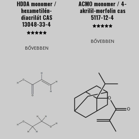
HDDA monomer /
ACMO monomer / 4-
hexametilén-
akrilil-morfolin cas
diacrilát CAS
5117-12-4
13048-33-4
Kategória
5.00
Kategória
az 5-ből
BŐVEBBEN
5.00
az 5-ből
BŐVEBBEN