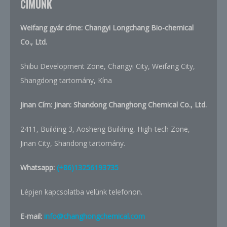
CÍMÜNK
Weifang gyár címe: Changyi Longchang Bio-chemical
Co., Ltd.
Shibu Development Zone, Changyi City, Weifang City,
Shangdong tartomány, Kína
Jinan Cím: Jinan: Shandong Changhong Chemical Co., Ltd.
2411, Building 3, Aosheng Building, High-tech Zone,
Jinan City, Shandong tartomány.
Whatsapp:
(+86)13256193735
Lépjen kapcsolatba velünk telefonon.
E-mail:
info@changhongchemical.com