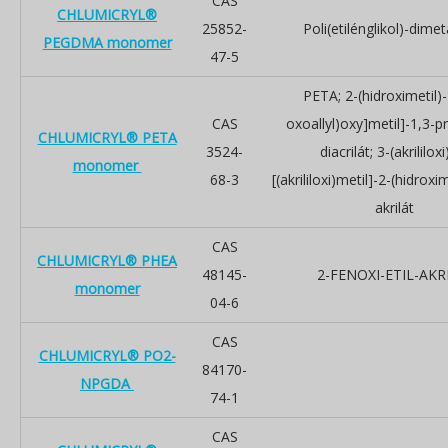
CAS
CHLUMICRYL®
25852-
Poli(etilénglikol)-dimet
PEGDMA monomer
47-5
PETA; 2-(hidroximetil)-
CAS
oxoallyl)oxy]metil]-1,3-pr
CHLUMICRYL® PETA
3524-
diacrilát; 3-(akrililoxi
monomer
68-3
[(akrililoxi)metil]-2-(hidroxim
akrilát
CAS
CHLUMICRYL® PHEA
48145-
2-FENOXI-ETIL-AKR
monomer
04-6
CAS
CHLUMICRYL® PO2-
84170-
NPGDA
74-1
CAS