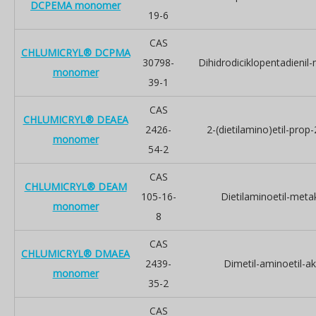
DCPEMA monomer
19-6
CAS
CHLUMICRYL® DCPMA
30798-
Dihidrodiciklopentadienil-
monomer
39-1
CAS
CHLUMICRYL® DEAEA
2426-
2-(dietilamino)etil-prop
monomer
54-2
CAS
CHLUMICRYL® DEAM
105-16-
Dietilaminoetil-metak
monomer
8
CAS
CHLUMICRYL® DMAEA
2439-
Dimetil-aminoetil-akr
monomer
35-2
CAS