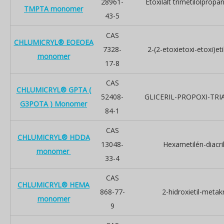
28961-
Etoxilált trimetilolpropan-
TMPTA monomer
43-5
CAS
CHLUMICRYL® EOEOEA
7328-
2-(2-etoxietoxi-etoxi)etil
monomer
17-8
CAS
CHLUMICRYL® GPTA (
52408-
GLICERIL-PROPOXI-TRI
G3POTA ) Monomer
84-1
CAS
CHLUMICRYL® HDDA
13048-
Hexametilén-diacri
monomer
33-4
CAS
CHLUMICRYL® HEMA
868-77-
2-hidroxietil-metakr
monomer
9