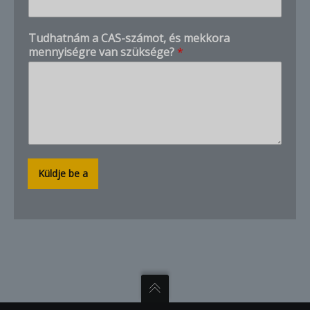
z
á
Tudhatnám a CAS-számot, és mekkora
m
mennyiségre van szüksége?
*
o
k
C
A
S
-
s
z
á
Küldje be a
m
o
t
,