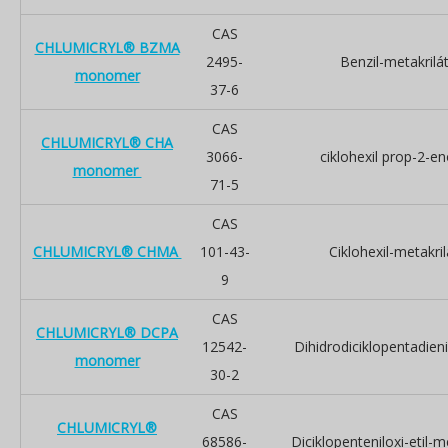
CAS
CHLUMICRYL® BZMA
2495-
Benzil-metakrilá
monomer
37-6
CAS
CHLUMICRYL® CHA
3066-
ciklohexil prop-2-e
monomer
71-5
CAS
CHLUMICRYL® CHMA
101-43-
Ciklohexil-metakril
9
CAS
CHLUMICRYL® DCPA
12542-
Dihidrodiciklopentadienil
monomer
30-2
CAS
CHLUMICRYL®
68586-
Diciklopenteniloxi-etil-m