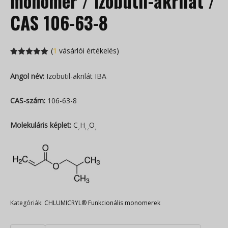
monomer / izobutil-akrilát /
CAS 106-63-8
(
1
vásárlói értékelés)
Értékelés
1
5.00
az 5-
Angol név:
Izobutil-akrilát IBA
ből
vásárlói
értékelése
alapján
CAS-szám:
106-63-8
Molekuláris képlet:
C
H
O
7
12
2
Kategóriák:
CHLUMICRYL® Funkcionális monomerek