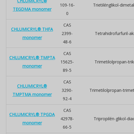
CHLUMICRYL®
109-16-
Trietilénglikol-dimetak
TEGDMA monomer
0
CAS
CHLUMICRYL® THFA
2399-
Tetrahidrofurfuril-akr
monomer
48-6
CAS
CHLUMICRYL® TMPTA
15625-
Trimetilolpropan-trikr
monomer
89-5
CAS
CHLUMICRYL®
3290-
Trimetilolpropan-trimet
TMPTMA monomer
92-4
CAS
CHLUMICRYL® TPGDA
42978-
Tripropilén-glikol-diac
monomer
66-5