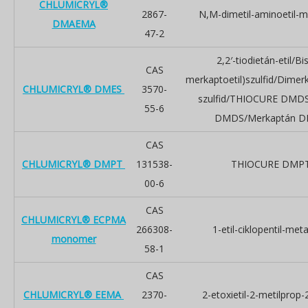
CHLUMICRYL®
2867-
N,M-dimetil-aminoetil-me
DMAEMA
47-2
2,2′-tiodietán-etil/Bi
CAS
merkaptoetil)szulfid/Dimerk
CHLUMICRYL® DMES
3570-
szulfid/THIOCURE DMDS/
55-6
DMDS/Merkaptán 
CAS
CHLUMICRYL® DMPT
131538-
THIOCURE DMP
00-6
CAS
CHLUMICRYL® ECPMA
266308-
1-etil-ciklopentil-meta
monomer
58-1
CAS
CHLUMICRYL® EEMA
2370-
2-etoxietil-2-metilprop