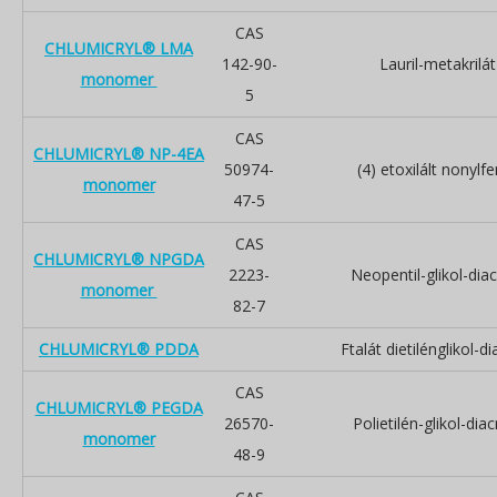
CAS
CHLUMICRYL® LMA
142-90-
Lauril-metakrilát
monomer
5
CAS
CHLUMICRYL® NP-4EA
50974-
(4) etoxilált nonylfe
monomer
47-5
CAS
CHLUMICRYL® NPGDA
2223-
Neopentil-glikol-diacr
monomer
82-7
CHLUMICRYL® PDDA
Ftalát dietilénglikol-dia
CAS
CHLUMICRYL® PEGDA
26570-
Polietilén-glikol-diacr
monomer
48-9