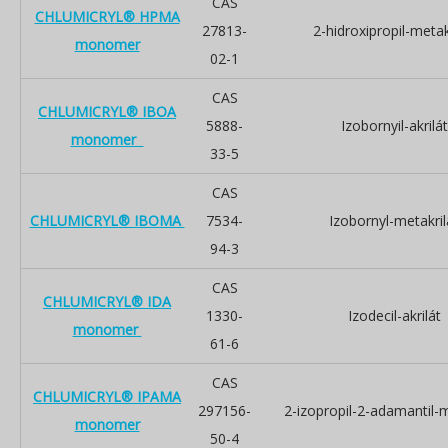
CAS
CHLUMICRYL® HPMA
27813-
2-hidroxipropil-metak
monomer
02-1
CAS
CHLUMICRYL® IBOA
5888-
Izobornyil-akrilát
monomer
33-5
CAS
CHLUMICRYL® IBOMA
7534-
Izobornyl-metakril
94-3
CAS
CHLUMICRYL® IDA
1330-
Izodecil-akrilát
monomer
61-6
CAS
CHLUMICRYL® IPAMA
297156-
2-izopropil-2-adamantil-m
monomer
50-4