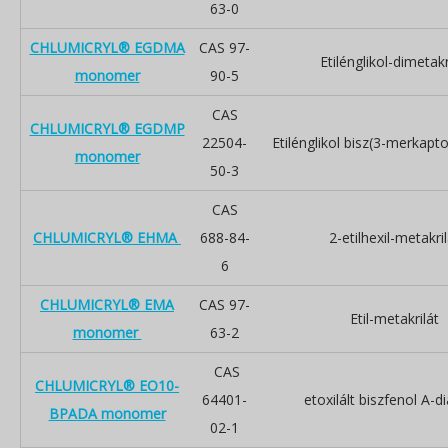
63-0
CHLUMICRYL® EGDMA
CAS 97-
Etilénglikol-dimetakr
monomer
90-5
CAS
CHLUMICRYL® EGDMP
22504-
Etilénglikol bisz(3-merkapt
monomer
50-3
CAS
CHLUMICRYL® EHMA
688-84-
2-etilhexil-metakril
6
CHLUMICRYL® EMA
CAS 97-
Etil-metakrilát
monomer
63-2
CAS
CHLUMICRYL® EO10-
64401-
etoxilált biszfenol A-di
BPADA monomer
02-1