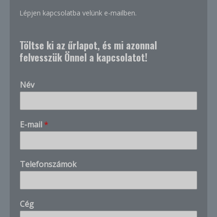
Lépjen kapcsolatba velünk e-mailben.
Töltse ki az űrlapot, és mi azonnal
felvesszük Önnel a kapcsolatot!
Név
v
E-mail
*
a
n
T
e
Telefonszámok
l
e
f
o
Cég
n
s