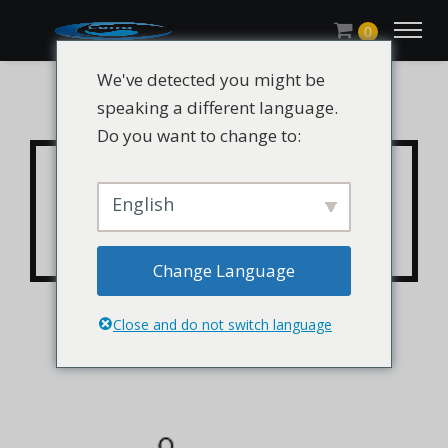
0
We've detected you might be
speaking a different language.
Do you want to change to:
CHLUMICRYL® IBA
monomer / izobutil-
English
akrilát / CAS 106-63-8
Change Language
Close and do not switch language