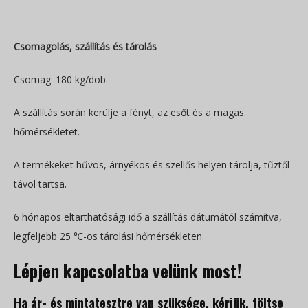
Csomagolás, szállítás és tárolás
Csomag: 180 kg/dob.
A szállítás során kerülje a fényt, az esőt és a magas
hőmérsékletet.
A termékeket hűvös, árnyékos és szellős helyen tárolja, tűztől
távol tartsa.
6 hónapos eltarthatósági idő a szállítás dátumától számítva,
legfeljebb 25 ℃-os tárolási hőmérsékleten.
Lépjen kapcsolatba velünk most!
Ha ár- és mintatesztre van szüksége, kérjük, töltse