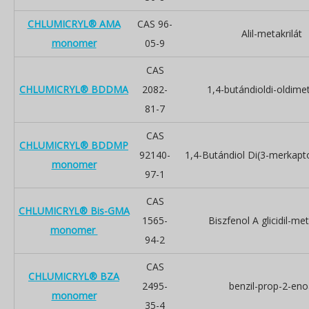
CHLUMICRYL® AMA
CAS 96-
Alil-metakrilát
monomer
05-9
CAS
CHLUMICRYL® BDDMA
2082-
1,4-butándioldi-oldimet
81-7
CAS
CHLUMICRYL® BDDMP
92140-
1,4-Butándiol Di(3-merkapt
monomer
97-1
CAS
CHLUMICRYL® Bis-GMA
1565-
Biszfenol A glicidil-met
monomer
94-2
CAS
CHLUMICRYL® BZA
2495-
benzil-prop-2-eno
monomer
35-4