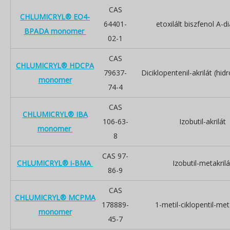
CAS
CHLUMICRYL® EO4-
64401-
etoxilált biszfenol A-di
BPADA monomer
02-1
CAS
CHLUMICRYL® HDCPA
79637-
Diciklopentenil-akrilát (hi
monomer
74-4
CAS
CHLUMICRYL® IBA
106-63-
Izobutil-akrilát
monomer
8
CAS 97-
CHLUMICRYL® i-BMA
Izobutil-metakrilá
86-9
CAS
CHLUMICRYL® MCPMA
178889-
1-metil-ciklopentil-met
monomer
45-7