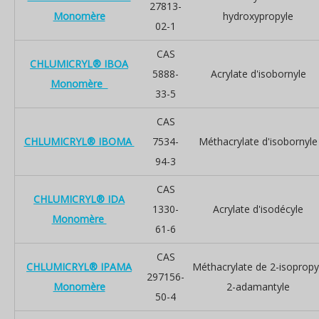
27813-
Monomère
hydroxypropyle
02-1
CAS
CHLUMICRYL® IBOA
5888-
Acrylate d'isobornyle
Monomère
33-5
CAS
CHLUMICRYL® IBOMA
7534-
Méthacrylate d'isobornyle
94-3
CAS
CHLUMICRYL® IDA
1330-
Acrylate d'isodécyle
Monomère
61-6
CAS
CHLUMICRYL® IPAMA
Méthacrylate de 2-isopropy
297156-
Monomère
2-adamantyle
50-4