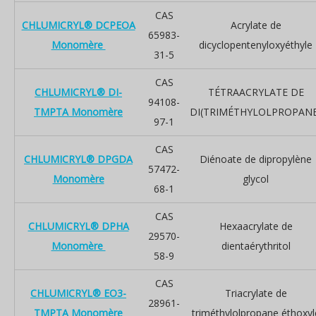
CAS
CHLUMICRYL® DCPEOA
Acrylate de
65983-
Monomère
dicyclopentenyloxyéthyle
31-5
CAS
CHLUMICRYL® DI-
TÉTRAACRYLATE DE
94108-
TMPTA Monomère
DI(TRIMÉTHYLOLPROPANE
97-1
CAS
CHLUMICRYL® DPGDA
Diénoate de dipropylène
57472-
Monomère
glycol
68-1
CAS
CHLUMICRYL® DPHA
Hexaacrylate de
29570-
Monomère
dientaérythritol
58-9
CAS
CHLUMICRYL® EO3-
Triacrylate de
28961-
TMPTA Monomère
triméthylolpropane éthoxyl