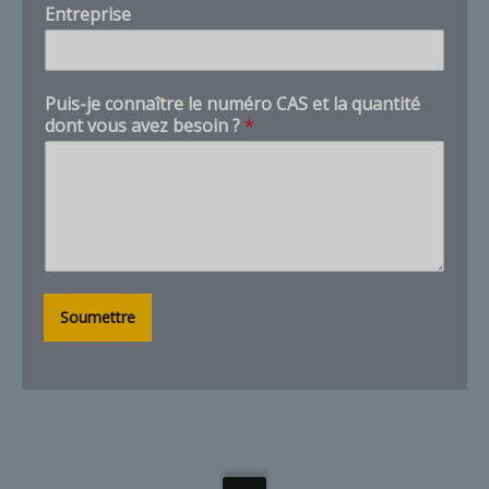
Entreprise
E
n
t
r
Puis-je connaître le numéro CAS et la quantité
e
dont vous avez besoin ?
*
p
r
i
s
e
q
u
a
n
Soumettre
t
i
t
y