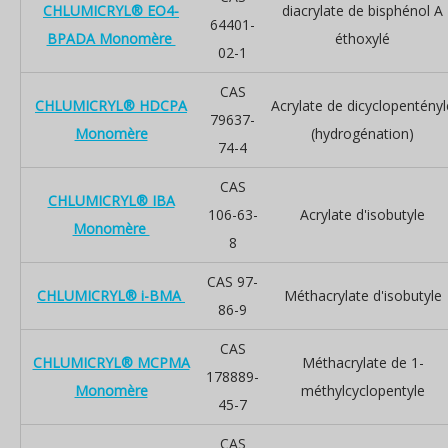
CHLUMICRYL® EO4-
diacrylate de bisphénol A
64401-
BPADA Monomère
éthoxylé
02-1
CAS
CHLUMICRYL® HDCPA
Acrylate de dicyclopentényl
79637-
Monomère
(hydrogénation)
74-4
CAS
CHLUMICRYL® IBA
106-63-
Acrylate d'isobutyle
Monomère
8
CAS 97-
CHLUMICRYL® i-BMA
Méthacrylate d'isobutyle
86-9
CAS
CHLUMICRYL® MCPMA
Méthacrylate de 1-
178889-
Monomère
méthylcyclopentyle
45-7
CAS