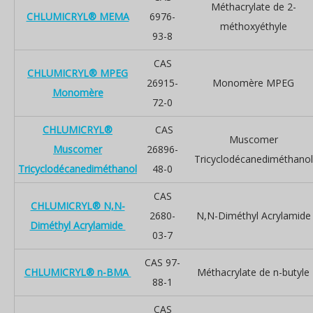
Méthacrylate de 2-
CHLUMICRYL® MEMA
6976-
méthoxyéthyle
93-8
CAS
CHLUMICRYL® MPEG
26915-
Monomère MPEG
Monomère
72-0
CHLUMICRYL®
CAS
Muscomer
Muscomer
26896-
Tricyclodécanediméthanol
Tricyclodécanediméthanol
48-0
CAS
CHLUMICRYL® N,N-
2680-
N,N-Diméthyl Acrylamide
Diméthyl Acrylamide
03-7
CAS 97-
CHLUMICRYL® n-BMA
Méthacrylate de n-butyle
88-1
CAS