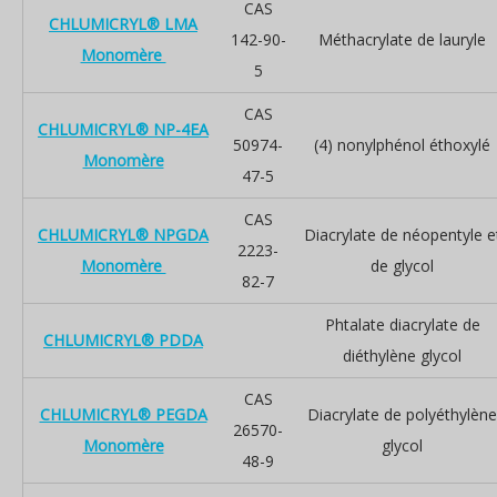
CAS
CHLUMICRYL® LMA
142-90-
Méthacrylate de lauryle
Monomère
5
CAS
CHLUMICRYL® NP-4EA
50974-
(4) nonylphénol éthoxylé
Monomère
47-5
CAS
CHLUMICRYL® NPGDA
Diacrylate de néopentyle e
2223-
Monomère
de glycol
82-7
Phtalate diacrylate de
CHLUMICRYL® PDDA
diéthylène glycol
CAS
CHLUMICRYL® PEGDA
Diacrylate de polyéthylène
26570-
Monomère
glycol
48-9