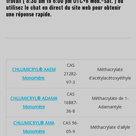
travail ( 8:30 am to 6:00 pm UTC+8 Mon.~Sat. ) ou
utilisez le chat en direct du site web pour obtenir
une réponse rapide.
CAS
CHLUMICRYL® AAEM
Méthacrylate
21282-
Monomère
d'acétylacétoxyéthyle
97-3
CAS
CHLUMICRYL® ADAMA
Méthacrylate de 1-
16887-
Monomère
Adamantyle
36-8
CHLUMICRYL® AMA
CAS 96-
Méthacrylate d'allyle
Monomère
05-9