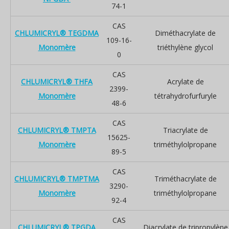
74-1
CAS
CHLUMICRYL® TEGDMA
Diméthacrylate de
109-16-
Monomère
triéthylène glycol
0
CAS
CHLUMICRYL® THFA
Acrylate de
2399-
Monomère
tétrahydrofurfuryle
48-6
CAS
CHLUMICRYL® TMPTA
Triacrylate de
15625-
Monomère
triméthylolpropane
89-5
CAS
CHLUMICRYL® TMPTMA
Triméthacrylate de
3290-
Monomère
triméthylolpropane
92-4
CAS
CHLUMICRYL® TPGDA
Diacrylate de tripropylène