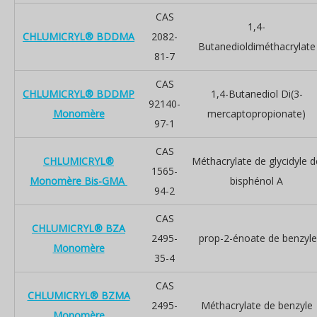
CAS
1,4-
CHLUMICRYL® BDDMA
2082-
Butanedioldiméthacrylate
81-7
CAS
CHLUMICRYL® BDDMP
1,4-Butanediol Di(3-
92140-
Monomère
mercaptopropionate)
97-1
CAS
CHLUMICRYL®
Méthacrylate de glycidyle d
1565-
Monomère Bis-GMA
bisphénol A
94-2
CAS
CHLUMICRYL® BZA
2495-
prop-2-énoate de benzyle
Monomère
35-4
CAS
CHLUMICRYL® BZMA
2495-
Méthacrylate de benzyle
Monomère