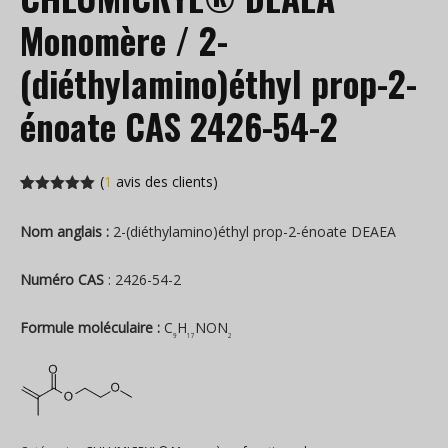
Monomère / 2-
(diéthylamino)éthyl prop-2-
énoate CAS 2426-54-2
(
1
avis des clients)
Noté
1
5.00
sur 5 en
Nom anglais :
2-(diéthylamino)éthyl prop-2-énoate DEAEA
fonction de
l'évaluation
des
clients
Numéro CAS
: 2426-54-2
Formule moléculaire :
C
H
NON
9
17
2