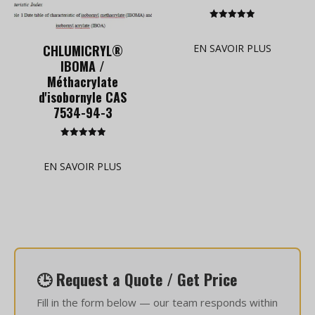
Rated
5.00
out of 5
CHLUMICRYL®
EN SAVOIR PLUS
IBOMA /
Méthacrylate
d'isobornyle CAS
7534-94-3
Rated
5.00
out of 5
EN SAVOIR PLUS
🕒 Request a Quote / Get Price
Fill in the form below — our team responds within