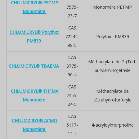
CHLUMICRYL® PETMP
7575-
Monomère PETMP
Monomère
23-7
CAS
CHLUMICRYL® Polythiol
72244-
Polythiol PM839
PM839
98-5
CAS
Méthacrylate de 2-(Tert-
CHLUMICRYL® TBAEMA
3775-
butylamino)éthyle
90-4
CAS
CHLUMICRYL® THFMA
Méthacrylate de
2455-
Monomère
tétrahydrofurfuryle
24-5
CAS
CHLUMICRYL® ACMO
5117-
4-acryloylmorpholine
Monomère
12-4