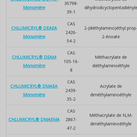
30798-
Monomère
dihydrodicyclopentadiényl
39-1
CAS
CHLUMICRYL® DEAEA
2-(diéthylamino)éthyl prop
2426-
Monomère
2-énoate
54-2
CAS
CHLUMICRYL® DEAM
Méthacrylate de
105-16-
Monomère
diéthylaminoéthyle
8
CAS
CHLUMICRYL® DMAEA
Acrylate de
2439-
Monomère
diméthylaminoéthyle
35-2
CAS
Méthacrylate de N,M-
CHLUMICRYL® DMAEMA
2867-
diméthylaminoéthyle
47-2