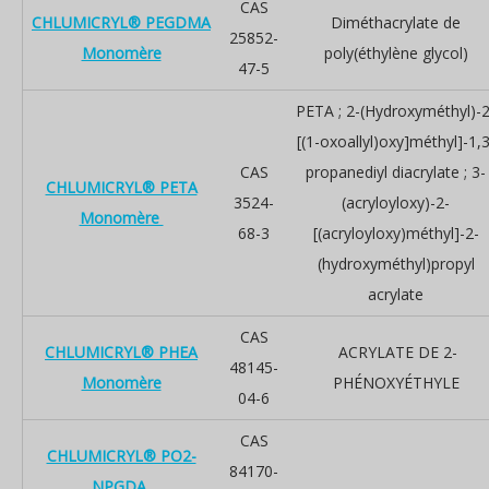
CAS
CHLUMICRYL® PEGDMA
Diméthacrylate de
25852-
Monomère
poly(éthylène glycol)
47-5
PETA ; 2-(Hydroxyméthyl)-2
[(1-oxoallyl)oxy]méthyl]-1,3
CAS
propanediyl diacrylate ; 3-
CHLUMICRYL® PETA
3524-
(acryloyloxy)-2-
Monomère
68-3
[(acryloyloxy)méthyl]-2-
(hydroxyméthyl)propyl
acrylate
CAS
CHLUMICRYL® PHEA
ACRYLATE DE 2-
48145-
Monomère
PHÉNOXYÉTHYLE
04-6
CAS
CHLUMICRYL® PO2-
84170-
NPGDA