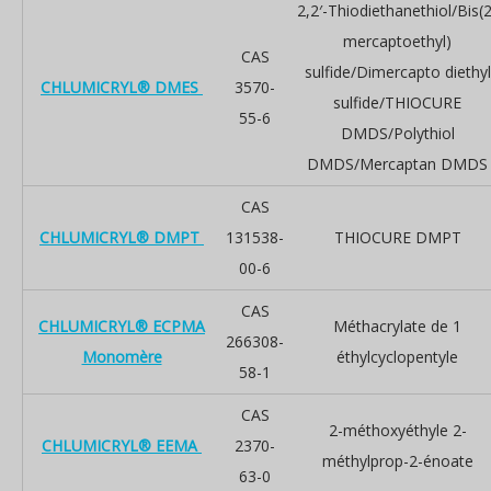
2,2′-Thiodiethanethiol/Bis(2
mercaptoethyl)
CAS
sulfide/Dimercapto diethyl
CHLUMICRYL® DMES
3570-
sulfide/THIOCURE
55-6
DMDS/Polythiol
DMDS/Mercaptan DMDS
CAS
CHLUMICRYL® DMPT
131538-
THIOCURE DMPT
00-6
CAS
CHLUMICRYL® ECPMA
Méthacrylate de 1
266308-
Monomère
éthylcyclopentyle
58-1
CAS
2-méthoxyéthyle 2-
CHLUMICRYL® EEMA
2370-
méthylprop-2-énoate
63-0