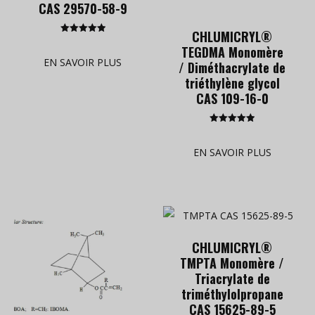
CAS 29570-58-9
CHLUMICRYL®
Rated
TEGDMA Monomère
5.00
out of 5
EN SAVOIR PLUS
/ Diméthacrylate de
triéthylène glycol
CAS 109-16-0
Rated
5.00
out of 5
EN SAVOIR PLUS
CHLUMICRYL®
TMPTA Monomère /
Triacrylate de
triméthylolpropane
CAS 15625-89-5