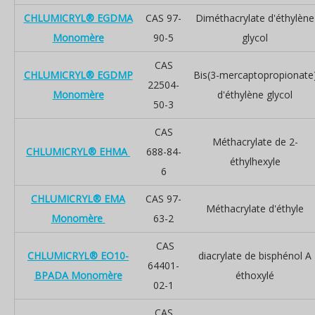
CHLUMICRYL® EGDMA
CAS 97-
Diméthacrylate d'éthylène
Monomère
90-5
glycol
CAS
CHLUMICRYL® EGDMP
Bis(3-mercaptopropionate
22504-
Monomère
d'éthylène glycol
50-3
CAS
Méthacrylate de 2-
CHLUMICRYL® EHMA
688-84-
éthylhexyle
6
CHLUMICRYL® EMA
CAS 97-
Méthacrylate d'éthyle
Monomère
63-2
CAS
CHLUMICRYL® EO10-
diacrylate de bisphénol A
64401-
BPADA Monomère
éthoxylé
02-1
CAS