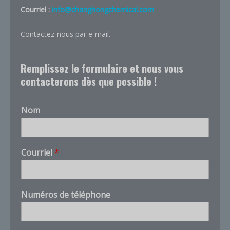
Courriel :
info@changhongchemical.com
Contactez-nous par e-mail.
Remplissez le formulaire et nous vous
contacterons dès que possible !
Nom
t
Courriel
*
é
l
é
p
Numéros de téléphone
h
o
n
e