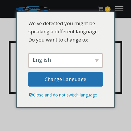
0
We've detected you might be
speaking a different language.
Do you want to change to:
CHLUMICRYL® DEAEA
Monomère / 2-
English
(diéthylamino)éthyl prop-
Change Language
2-énoate CAS 2426-54-2
Close and do not switch language