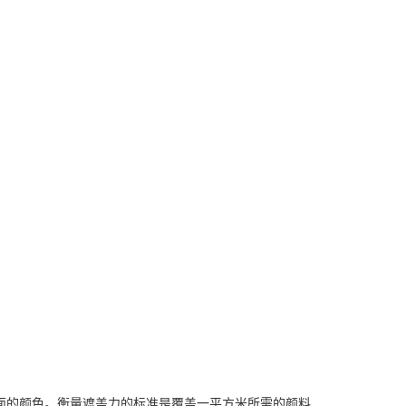
面的颜色。衡量遮盖力的标准是覆盖一平方米所需的颜料