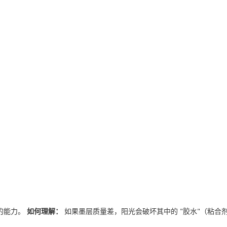
的能力。
如何理解：
如果墨层质量差，阳光会破坏其中的 "胶水"（粘