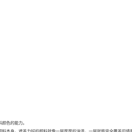
料颜色的能力。
颜料本身。遮盖力好的颜料就像一层厚厚的油漆，一层就能完全覆盖旧墙