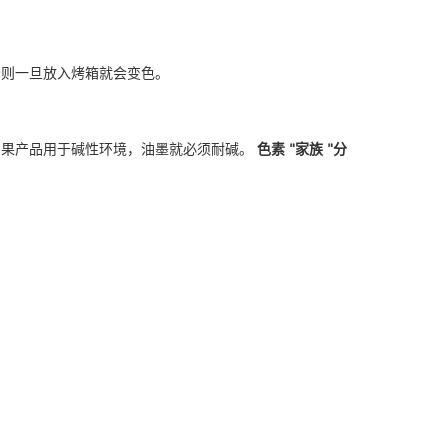
否则一旦放入烤箱就会变色。
如果产品用于碱性环境，油墨就必须耐碱。
色素 "家族 "分