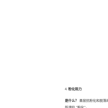
粉化阻力
是什么？
墨层抗粉化和脱落
所谓的 "粉化"。