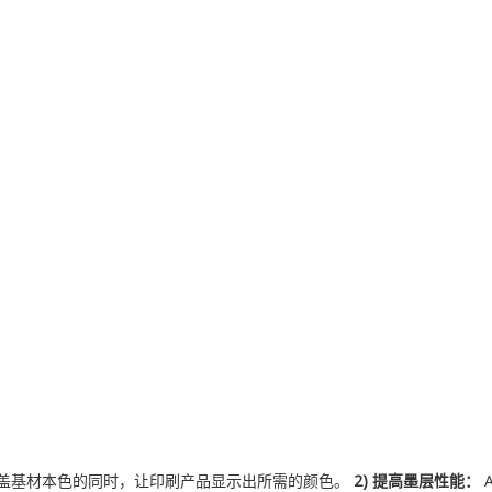
盖基材本色的同时，让印刷产品显示出所需的颜色。
2
)
提高墨层性能：
A