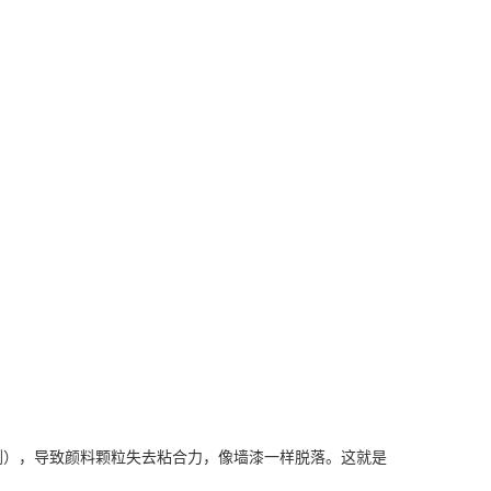
合剂），导致颜料颗粒失去粘合力，像墙漆一样脱落。这就是