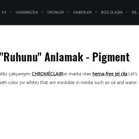
EV
HAKKIMIZDA
ÜRÜNLER
HABERLER
BIZE ULAŞIN
DIL
"Ruhunu" Anlamak - Pigment
ldız çalışanıyım
CHROMÉCLAIR
bir marka olan
hema-free jel cila
.Let’
with color (or white) that are insoluble in media such as oil and water