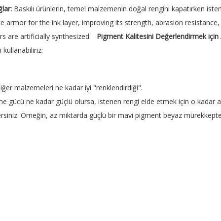
lar:
Baskılı ürünlerin, temel malzemenin doğal rengini kapatırken iste
ike armor for the ink layer, improving its strength, abrasion resista
rs are artificially synthesized.
Pigment Kalitesini Değerlendirmek için 
kullanabiliriz:
iğer malzemeleri ne kadar iyi "renklendirdiği".
e gücü ne kadar güçlü olursa, istenen rengi elde etmek için o kadar az
iniz. Örneğin, az miktarda güçlü bir mavi pigment beyaz mürekkepteki 