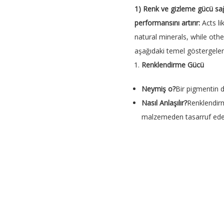
1
)
Renk ve gizleme gücü sağ
performansını artırır:
Acts l
natural minerals, while othe
aşağıdaki temel göstergeleri 
Renklendirme Gücü
Neymiş o?
Bir pigmentin d
Nasıl Anlaşılır?
Renklendirm
malzemeden tasarruf eders