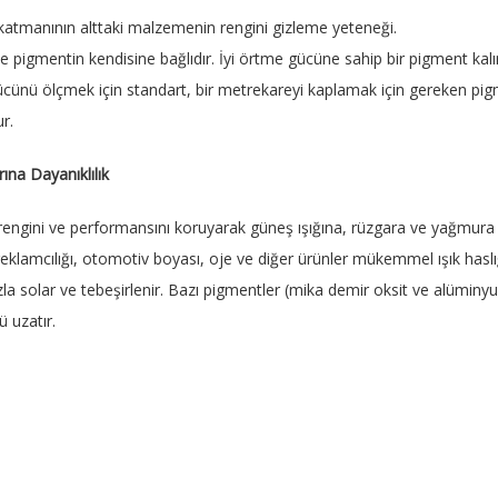
atmanının alttaki malzemenin rengini gizleme yeteneği.
e pigmentin kendisine bağlıdır. İyi örtme gücüne sahip bir pigment kalın 
nü ölçmek için standart, bir metrekareyi kaplamak için gereken pigme
r.
rına Dayanıklılık
 rengini ve performansını koruyarak güneş ışığına, rüzgara ve yağmur
eklamcılığı, otomotiv boyası, oje ve diğer ürünler mükemmel ışık haslı
hızla solar ve tebeşirlenir. Bazı pigmentler (mika demir oksit ve alümi
 uzatır.