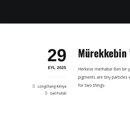
Mürekkebin 
29
EYL 2025
Herkese merhaba! Ben bir yı
pigments are tiny particles 
for two things:
Longchang Kimya
Gel Polish