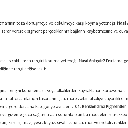
tmanının toza dönüşmeye ve dökülmeye karşı koyma yeteneği.
Nasıl 
an) zarar vererek pigment parçacıklarının bağlarını kaybetmesine ve du
ksek sıcaklıklarda rengini koruma yeteneği.
Nasıl Anlaşılır?
Fırınlama ge
ildiğinde rengi değişecektir.
jinal rengini korurken asit veya alkalilerden kaynaklanan korozyona di
ün alkali ortamlar için tasarlanmışsa, mürekkebin alkaliye dayanıklı olm
erine göre dört ana kategoriye ayrılabilir:
01.
Renklendirici Pigmentler
k ve gizleme gücü sağlamaktan sorumlu olan bu maddeler, mürekkep ren
arı, kırmızı, mavi, yeşil, beyaz, siyah, turuncu, mor ve metalik renkler