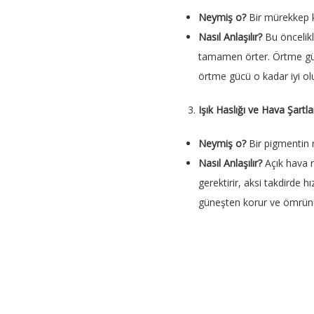
Neymiş o?
Bir mürekkep k
Nasıl Anlaşılır?
Bu öncelikl
tamamen örter. Örtme gücü
örtme gücü o kadar iyi olu
Işık Haslığı ve Hava Şartla
Neymiş o?
Bir pigmentin
Nasıl Anlaşılır?
Açık hava r
gerektirir, aksi takdirde 
güneşten korur ve ömrünü