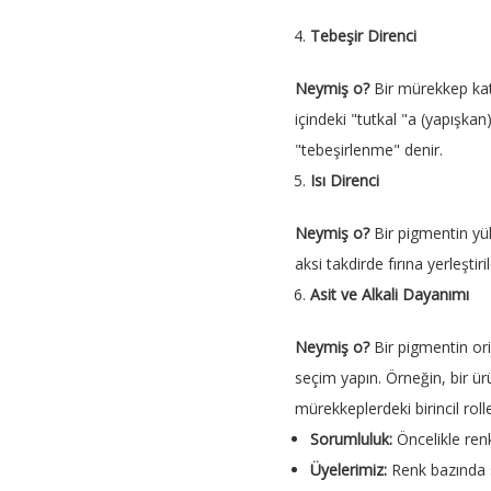
Tebeşir Direnci
Neymiş o?
Bir mürekkep ka
içindeki "tutkal "a (yapışk
"tebeşirlenme" denir.
Isı Direnci
Neymiş o?
Bir pigmentin yü
aksi takdirde fırına yerleştir
Asit ve Alkali Dayanımı
Neymiş o?
Bir pigmentin ori
seçim yapın. Örneğin, bir ür
mürekkeplerdeki birincil roll
Sorumluluk:
Öncelikle ren
Üyelerimiz:
Renk bazında s