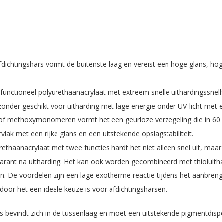
dichtingshars vormt de buitenste laag en vereist een hoge glans, hoge
trifunctioneel polyurethaanacrylaat met extreem snelle uithardingssne
jzonder geschikt voor uitharding met lage energie onder UV-licht me
 of methoxymonomeren vormt het een geurloze verzegeling die in 60 s
vlak met een rijke glans en een uitstekende opslagstabiliteit.
rethaanacrylaat met twee functies hardt het niet alleen snel uit, maar
ansparant na uitharding. Het kan ook worden gecombineerd met thiol
en. De voordelen zijn een lage exotherme reactie tijdens het aanbren
door het een ideale keuze is voor afdichtingsharsen.
s bevindt zich in de tussenlaag en moet een uitstekende pigmentdis