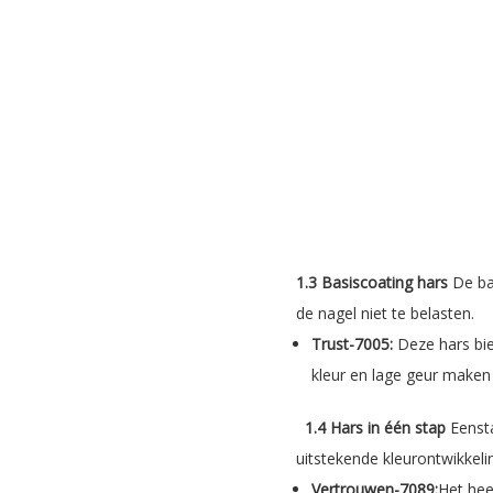
1.3 Basiscoating hars
De bas
de nagel niet te belasten.
Trust-7005:
Deze hars bie
kleur en lage geur maken 
1.4 Hars in één stap
Eensta
uitstekende kleurontwikkeli
Vertrouwen-7089:
Het hee