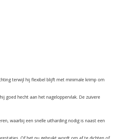
ing terwijl hij flexibel blijft met minimale krimp om
r hij goed hecht aan het nageloppervlak. De zuivere
ren, waarbij een snelle uitharding nodig is naast een
restaties. Of het nu gebruikt wordt om af te dichten of