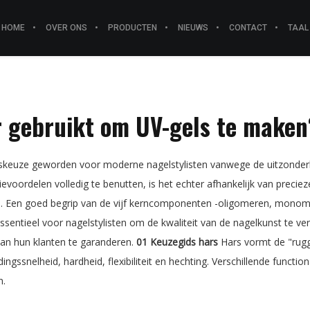
HOME
OVER ONS
PRODUCTEN
NIEUWS
CONTACT
TAAL
r gebruikt om UV-gels te maken
rskeuze geworden voor moderne nagelstylisten vanwege de uitzonder
voordelen volledig te benutten, is het echter afhankelijk van preci
. Een goed begrip van de vijf kerncomponenten -oligomeren, monomer
 essentieel voor nagelstylisten om de kwaliteit van de nagelkunst te v
an hun klanten te garanderen.
01 Keuzegids hars
Hars vormt de "rugg
ngssnelheid, hardheid, flexibiliteit en hechting. Verschillende functio
n.