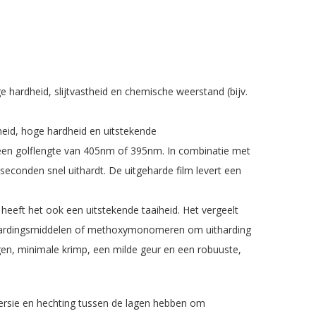
 hardheid, slijtvastheid en chemische weerstand (bijv.
lheid, hoge hardheid en uitstekende
t een golflengte van 405nm of 395nm. In combinatie met
econden snel uithardt. De uitgeharde film levert een
 heeft het ook een uitstekende taaiheid. Het vergeelt
uithardingsmiddelen of methoxymonomeren om uitharding
gen, minimale krimp, een milde geur en een robuuste,
persie en hechting tussen de lagen hebben om