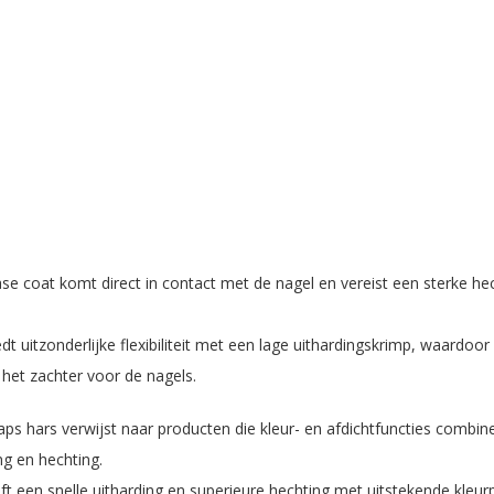
e coat komt direct in contact met de nagel en vereist een sterke hecht
dt uitzonderlijke flexibiliteit met een lage uithardingskrimp, waardoo
het zachter voor de nagels.
ps hars verwijst naar producten die kleur- en afdichtfuncties combine
ng en hechting.
ft een snelle uitharding en superieure hechting met uitstekende kleurp