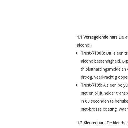
1.1 Verzegelende hars
De af
alcohol).
Trust-7136B:
Dit is een 
alcoholbestendigheid. Bi
thioluithardingsmiddelen
droog, veerkrachtig opper
Trust-7135:
Als een polyu
niet en blijft helder tr
in 60 seconden te bereik
niet-brosse coating, waar
1.2 Kleurenhars
De kleurhar