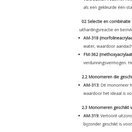
als een gekleurde één-sta
02 Selectie en combinat
uithardingsreactie en beïn
AM-318 (morfolineacrylaa
water, waardoor aandacht
FM-362 (methoxyacrylaat
verdunningsvermogen. Het 
2.2 Monomeren die geschik
AM-313:
Dit monomeer har
waardoor het ideaal is vo
2.3 Monomeren geschikt 
AM-319:
Vertoont uitzond
bijzonder geschikt is vo