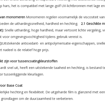
p hars, het is compatibel met lange-golf UV-lichtbronnen met lage en
ie van monomeren
Monomeren regelen voornamelijk de viscositeit van
vloeden de uithardingssnelheid, hardheid en hechting.
2.1 Geschikte 
t):
Snelle uitharding, hoge hardheid, maar vertoont lichte vergeling, v
 voor omgevingsvochtigheid tijdens gebruik vereist is.
):
Uitstekende antioxidant- en antipolymerisatie-eigenschappen, snelle 
nadeel is de relatief hoge prijs.
t zijn voor tussencoatingkleurstoffen
dt snel uit, heeft een uitstekende taaiheid en hechting, is bestand t
or tussenliggende kleurlagen.
voor Base Coat
erlijke hechting en flexibiliteit. De uitgeharde film is glanzend met 
or grondlagen om de duurzaamheid te verbeteren.