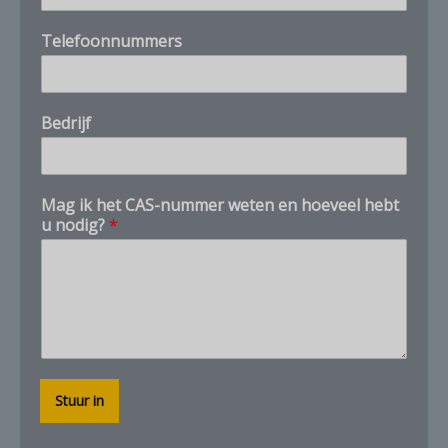
E
Telefoonnummers
-
m
a
i
Bedrijf
l
E
-
m
Mag ik het CAS-nummer weten en hoeveel hebt
a
u nodig?
*
i
l
E
-
m
a
i
l
Stuur in