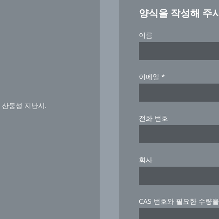
양식을 작성해 주
이름
이메일
*
 산둥성 지난시.
much
전화 번호
know
you
회사
CAS 번호와 필요한 수량