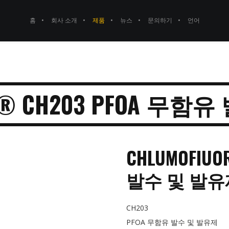
홈
회사 소개
제품
뉴스
문의하기
언어
OR® CH203 PFOA 무함
CHLUMOFIU
발수 및 발유
CH203
PFOA 무함유 발수 및 발유제