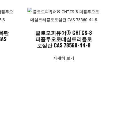
-옥탄
클로모피유어® CHTCS-8
AS
퍼플루오로데실트리클로
로실란 CAS 78560-44-8
자세히 보기