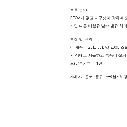
적용 분야
PFOA가 없고 내구성이 강하며 
지만 다른 비섬유 발수 발유 처
포장 및 보관
이 제품은 25L, 50L 및 20
된 상태로 서늘하고 통풍이 잘되
요(유통기한은 1년).
카테고리:
클로모플루오르® 불소화 