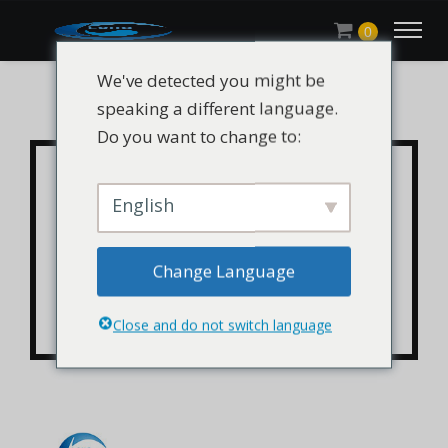
0
We've detected you might be
speaking a different language.
Do you want to change to:
CHLUMILS® UV-944 /
HALS 944 Penstabil
English
Cahaya-944 Chimasorb
Change Language
944 CAS 70624-18-9 /
71878-19-8
Close and do not switch language