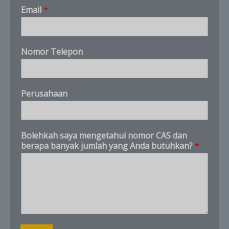
s
Email
*
a
y
a
b
Nomor Telepon
a
n
y
a
Perusahaan
k
B
o
l
Bolehkah saya mengetahui nomor CAS dan
e
berapa banyak jumlah yang Anda butuhkan?
*
h
k
a
h