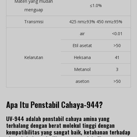
Materi yang mudah
≤1.0%
menguap
Transmisi
425 nm≥93% 450 nm≥95%
air
<0.01
Etil asetat
>50
Kelarutan
Heksana
41
Metanol
3
aseton
>50
Apa Itu Penstabil Cahaya-944?
UV-944 adalah penstabil cahaya amina yang
terhalang dengan berat molekul tinggi dengan
kompatibilitas yang sangat baik, ketahanan terhadap