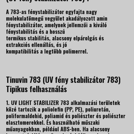
A 783-as fénystabilizátor egyfajta nagy
molekulatömegű vegyület akadályozott amin
fénystabilizátor, amelynek jellemzői a kiváló
fénystabilitás és a hosszú
termikus stabilitás, alacsony elpárolgás és
extrakciós ellenállás, és jó
kompatibilitás a legtöbb polimerrel.
Tinuvin 783 (UV fény stabilizátor 783)
Tipikus felhasználás
1. UV LIGHT STABILIZER 783 alkalmazási területek
közé tartozik a poliolefin (PP, PE), poliuretán,
poliformaldehid, poliamid és poliészter és poliészter
elasztomerekkel. És használható műszaki
műanyagokban, például ABS-ben. Ha alacsony