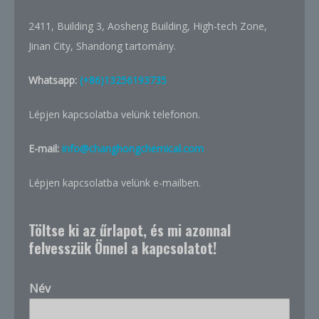
2411, Building 3, Aosheng Building, High-tech Zone,
Jinan City, Shandong tartomány.
Whatsapp:
(+86)13256193735
Lépjen kapcsolatba velünk telefonon.
E-mail:
info@changhongchemical.com
Lépjen kapcsolatba velünk e-mailben.
Töltse ki az űrlapot, és mi azonnal
felvesszük Önnel a kapcsolatot!
Név