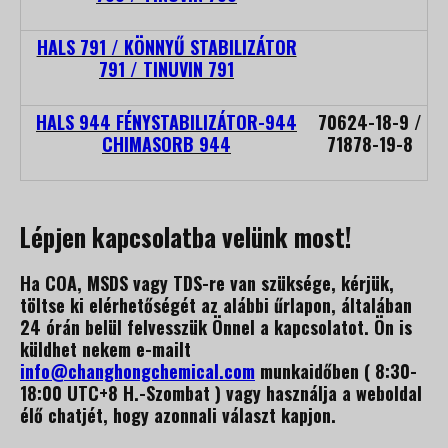
HALS 791 / KÖNNYŰ STABILIZÁTOR
791 / TINUVIN 791
HALS 944 FÉNYSTABILIZÁTOR-944
70624-18-9 /
CHIMASORB 944
71878-19-8
Lépjen kapcsolatba velünk most!
Ha COA, MSDS vagy TDS-re van szüksége, kérjük,
töltse ki elérhetőségét az alábbi űrlapon, általában
24 órán belül felvesszük Önnel a kapcsolatot. Ön is
küldhet nekem e-mailt
info@changhongchemical.com
munkaidőben ( 8:30-
18:00 UTC+8 H.-Szombat ) vagy használja a weboldal
élő chatjét, hogy azonnali választ kapjon.