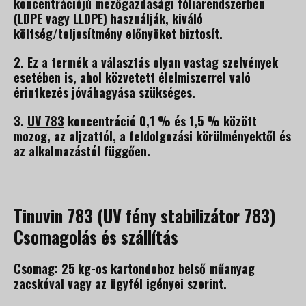
koncentrációjú mezőgazdasági fóliarendszerben
(LDPE vagy LLDPE) használják, kiváló
költség/teljesítmény előnyöket biztosít.
2. Ez a termék a választás olyan vastag szelvények
esetében is, ahol közvetett élelmiszerrel való
érintkezés jóváhagyása szükséges.
3.
UV 783
koncentráció 0,1 % és 1,5 % között
mozog, az aljzattól, a feldolgozási körülményektől és
az alkalmazástól függően.
Tinuvin 783 (UV fény stabilizátor 783)
Csomagolás és szállítás
Csomag: 25 kg-os kartondoboz belső műanyag
zacskóval vagy az ügyfél igényei szerint.