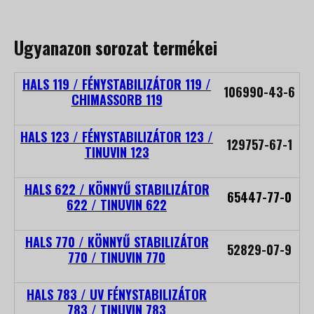
Ugyanazon sorozat termékei
HALS 119 / FÉNYSTABILIZÁTOR 119 /
106990-43-6
CHIMASSORB 119
HALS 123 / FÉNYSTABILIZÁTOR 123 /
129757-67-1
TINUVIN 123
HALS 622 / KÖNNYŰ STABILIZÁTOR
65447-77-0
622 / TINUVIN 622
HALS 770 / KÖNNYŰ STABILIZÁTOR
52829-07-9
770 / TINUVIN 770
HALS 783 / UV FÉNYSTABILIZÁTOR
783 / TINUVIN 783