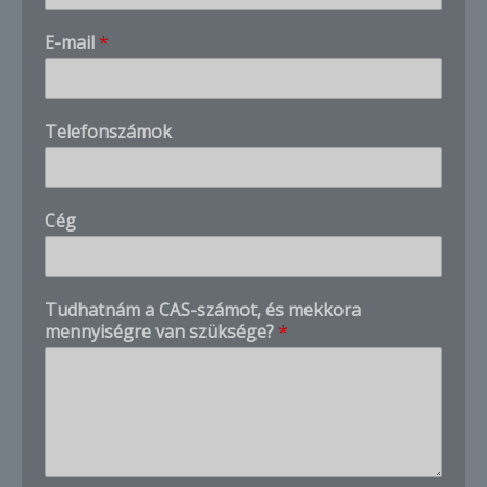
E-mail
*
C
Telefonszámok
é
g
m
u
Cég
c
h
*
Tudhatnám a CAS-számot, és mekkora
mennyiségre van szüksége?
*