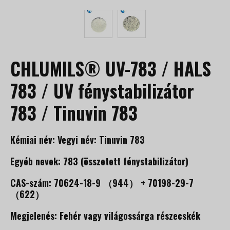
CHLUMILS® UV-783 / HALS
783 / UV fénystabilizátor
783 / Tinuvin 783
Kémiai név: Vegyi név: Tinuvin 783
Egyéb nevek: 783 (összetett fénystabilizátor)
CAS-szám: 70624-18-9 （944） + 70198-29-7
（622）
Megjelenés: Fehér vagy világossárga részecskék