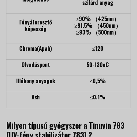
szilárd anyag
≥90% （425nm）
Fényáteresztő
≥91.5% （450nm）
képesség
≥93% （500nm）
Chroma(Apah)
≤120
Olvadáspont
50-130oC
Illékony anyagok
≤0,5%
Ash
≤0,1%
Milyen típusú gyógyszer a Tinuvin 783
(UV-fény stabilizátor 783) ?