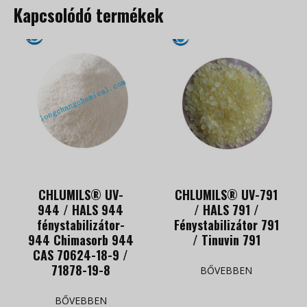
Kapcsolódó termékek
CHLUMILS® UV-
CHLUMILS® UV-791
944 / HALS 944
/ HALS 791 /
fénystabilizátor-
Fénystabilizátor 791
944 Chimasorb 944
/ Tinuvin 791
CAS 70624-18-9 /
71878-19-8
BŐVEBBEN
BŐVEBBEN