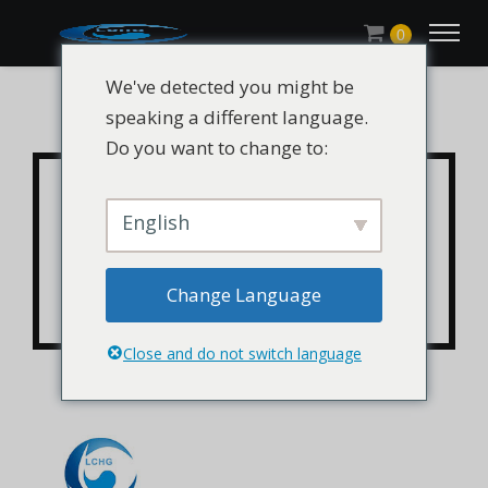
0
We've detected you might be
speaking a different language.
Do you want to change to:
CHLUMILS® UV-783 /
HALS 783 / UV
English
fénystabilizátor 783 /
Change Language
Tinuvin 783
Close and do not switch language