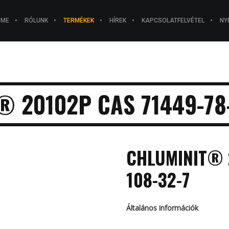
OME
RÓLUNK
TERMÉKEK
HÍREK
KAPCSOLATFELVÉTEL
NY
 20102P CAS 71449-78-
CHLUMINIT® 2
108-32-7
Általános információk