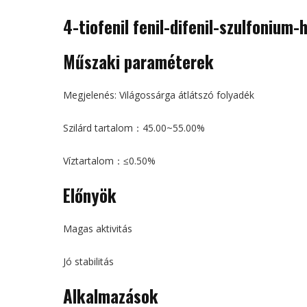
4-tiofenil fenil-difenil-szulfonium
Műszaki paraméterek
Megjelenés: Világossárga átlátszó folyadék
Szilárd tartalom：45.00~55.00%
Víztartalom：≤0.50%
Előnyök
Magas aktivitás
Jó stabilitás
Alkalmazások