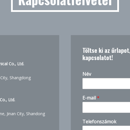
Töltse ki az űrlapo
kapcsolatot!
cal Co., Ltd.
Név
 City, Shangdong
E-mail
*
o., Ltd.
ne, Jinan City, Shandong
Telefonszámok