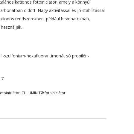
lános kationos fotoiniciátor, amely a könnyű
rbonátban oldott. Nagy aktivitással és jó stabilitással
 kationos rendszerekben, például bevonatokban,
használják.
fenil-szulfonium-hexafluorantimonát só propilén-
-7
toiniciátor
,
CHLUMINIT® fotoiniciátor