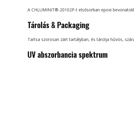
A CHLUMINIT®-20102P-t elsősorban epoxi bevonatokhoz
Tárolás &
P
ackaging
Tartsa szorosan zárt tartályban, és tárolja hűvös, szár
UV abszorbancia spektrum