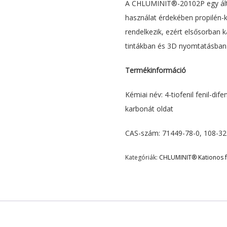
A CHLUMINIT®-20102P egy álta
használat érdekében propilén-ka
rendelkezik, ezért elsősorban
tintákban és 3D nyomtatásban 
Termékinformáció
Kémiai név: 4-tiofenil fenil-di
karbonát oldat
CAS-szám: 71449-78-0, 108-32
Kategóriák:
CHLUMINIT® Kationos fo