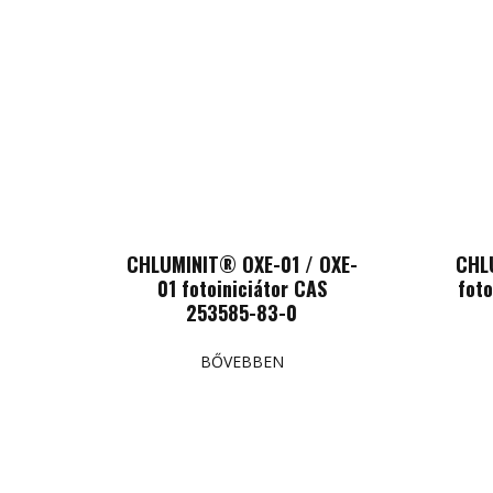
CHLUMINIT® OXE-01 / OXE-
CHL
01 fotoiniciátor CAS
fot
253585-83-0
BŐVEBBEN