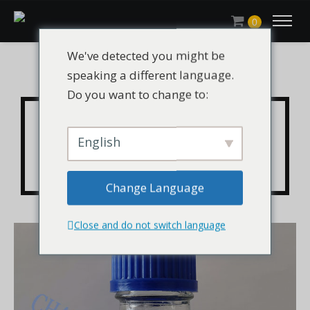
0
We've detected you might be
speaking a different language.
Do you want to change to:
CHLUMOFIUOR® CH-903
含氟丙烯酸酯的水基氟
English
硅树脂
Change Language
Close and do not switch language