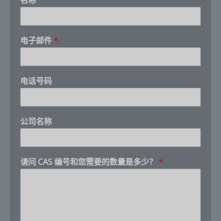
名称
电子邮件
*
电话号码
P
公司名称
h
o
n
e
请问 CAS 编号和您需要的数量是多少？
*
*
编
号
和
您
需